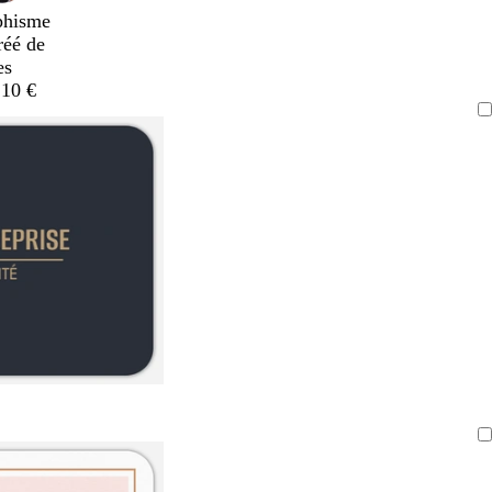
phisme
réé de
es
,10 €