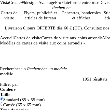
VistaCreate
99designs
AvantagePro
Plateforme entreprise
Devis
Cartes de
Flyers, publicité et
Pancartes, banderoles
Sti
visite
articles de bureau
et affiches
éti
Diapositive
Livraison 6 jours OFFERTE dès 60 € (HT). Consultez nos d
1
sur
Accueil
Cartes de visite
Cartes de visite aux coins arrondis
Mod
1
Modèles de cartes de visite aux coins arrondis -
Rechercher un
modèle
1051 résultats
Filtres
Filtrer par
Couleur
B
B
V
V
J
J
O
O
R
R
G
G
B
B
N
N
M
M
C
C
V
V
R
R
Taille
l
l
e
e
a
a
r
r
o
o
r
r
l
l
o
o
a
a
r
r
i
i
o
o
Standard (85 x 55 mm)
e
e
r
r
u
u
a
a
u
u
i
i
a
a
i
i
r
r
è
è
o
o
s
s
Carrée (65 x 65 mm)
u
u
t
t
n
n
n
n
g
g
s
s
n
n
r
r
r
r
m
m
l
l
e
e