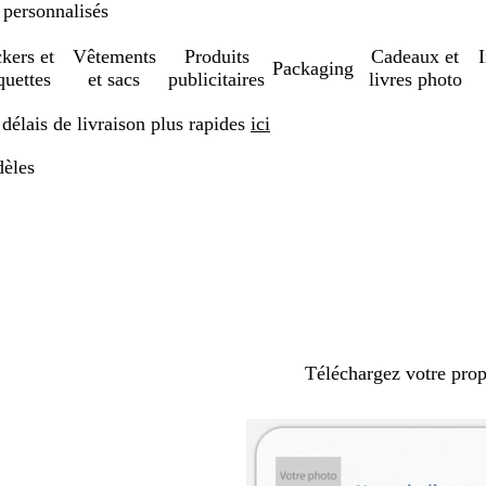
 personnalisés
ckers et
Vêtements
Produits
Cadeaux et
Packaging
quettes
et sacs
publicitaires
livres photo
élais de livraison plus rapides
ici
èles
Téléchargez votre pro