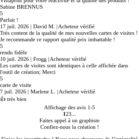
Vistaprint pour votre réactivité et la qualité des produits !
Sabine BRENNUS
5
Parfait !
17 juil. 2026
|
David M.
|
Acheteur vérifié
Très content de la qualité de mes nouvelles cartes de visites !
Je recommande ce rapport qualité prix imbattable !
5
rendu fidèle
10 juil. 2026
|
Frogg
|
Acheteur vérifié
Les cartes de visites sont identiques à celle affichée dans
l'outil de création; Merci
5
carte de visite
7 juil. 2026
|
Marlene L.
|
Acheteur vérifié
👍 très bien
Affichage des avis
1-5
1
2
3
Accéder
Accéder
Accéder
Faites appel à un graphiste
à
à
à
Confiez-nous la création !
la
la
la
page
page
page
Finies les incertitudes ! Nous nous chargeons de l’intégralité