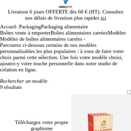
Diapositive
Livraison 6 jours OFFERTE dès 60 € (HT). Consultez
1
nos délais de livraison plus rapides
ici
sur
Accueil
Packaging
Packaging alimentaire
1
...
Boîtes vente à emporter
Boîtes alimentaires carrées
Modèles
Modèles de boîtes alimentaires carrées -
Parcourez ci-dessous certains de nos modèles
personnalisables les plus populaires : à vous de faire votre
choix parmi cette sélection. Une fois votre modèle choisi,
ajoutez-y votre touche personnelle dans notre studio de
création en ligne.
Rechercher un modèle
9 résultats
Filtres
Téléchargez votre propre
graphisme