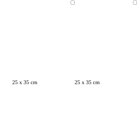
Chargement
Chargement
25 x 35 cm
25 x 35 cm
Chargement
Chargement