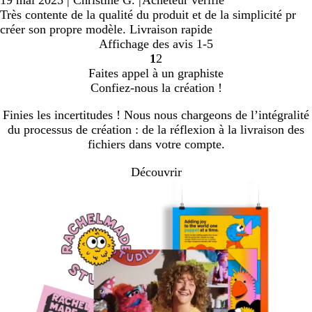
Très contente de la qualité du produit et de la simplicité pr
créer son propre modèle. Livraison rapide
Affichage des avis
1-5
1
2
aller
aller
Faites appel à un graphiste
à
à
Confiez-nous la création !
la
la
page
page
Finies les incertitudes ! Nous nous chargeons de l’intégralité
1
2
du processus de création : de la réflexion à la livraison des
fichiers dans votre compte.
Découvrir