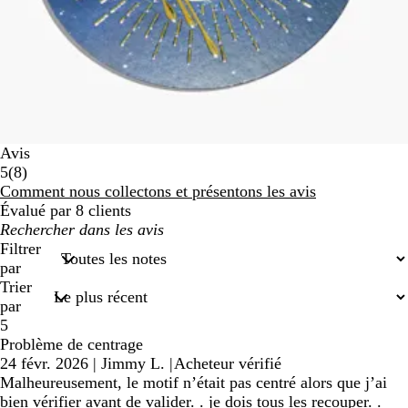
Avis
8
5
(
8
)
avis
Comment nous collectons et présentons les avis
Évalué par 8 clients
Mes
recherches
Filtrer
saisies
par
Trier
par
5
Problème de centrage
24 févr. 2026
|
Jimmy L.
|
Acheteur vérifié
Malheureusement, le motif n’était pas centré alors que j’ai
bien vérifier avant de valider. . je dois tous les recouper. .