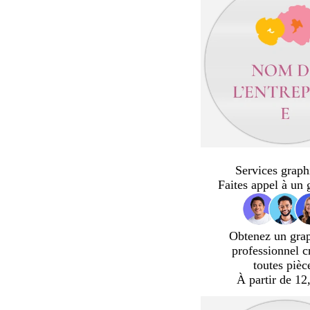
Services graph
Faites appel à un 
Obtenez un gra
professionnel c
toutes pièc
À partir de 12