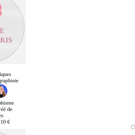
iques
graphiste
phisme
réé de
es
,10 €