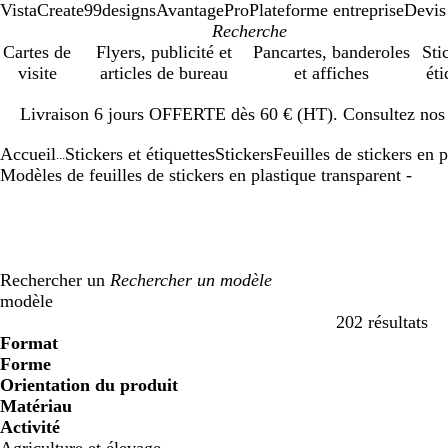
VistaCreate
99designs
AvantagePro
Plateforme entreprise
Devis
Cartes de
Flyers, publicité et
Pancartes, banderoles
Sti
visite
articles de bureau
et affiches
éti
Diapositive
Livraison 6 jours OFFERTE dès 60 € (HT). Consultez nos d
1
sur
Accueil
Stickers et étiquettes
Stickers
Feuilles de stickers en 
1
...
Modèles de feuilles de stickers en plastique transparent -
Rechercher un
modèle
202 résultats
Filtres
Format
Forme
Orientation du produit
Matériau
Activité