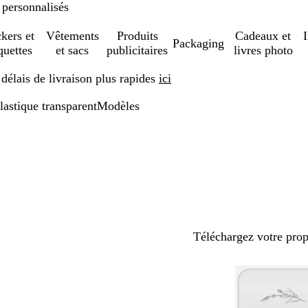
 personnalisés
ckers et
Vêtements
Produits
Cadeaux et
Packaging
quettes
et sacs
publicitaires
livres photo
élais de livraison plus rapides
ici
plastique transparent
Modèles
Téléchargez votre pro