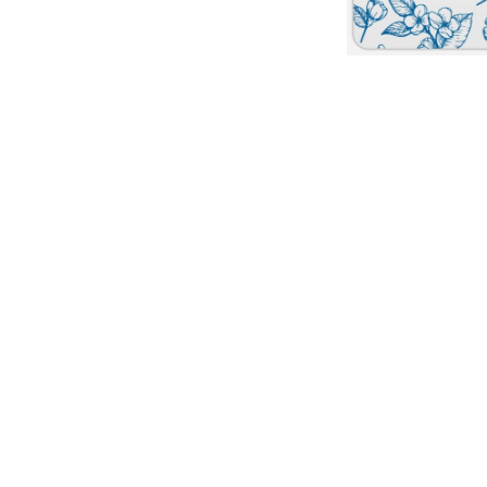
nt
nt