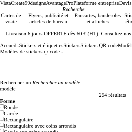
VistaCreate
99designs
AvantagePro
Plateforme entreprise
Devis
Cartes de
Flyers, publicité et
Pancartes, banderoles
Sti
visite
articles de bureau
et affiches
éti
Diapositive
Livraison 6 jours OFFERTE dès 60 € (HT). Consultez nos d
1
sur
Accueil
Stickers et étiquettes
Stickers
Stickers QR code
Modèl
1
...
Modèles de stickers qr code -
Rechercher un
modèle
254 résultats
Filtres
Forme
Ronde
Carrée
Rectangulaire
Rectangulaire avec coins arrondis