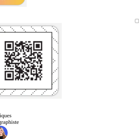
iques
graphiste