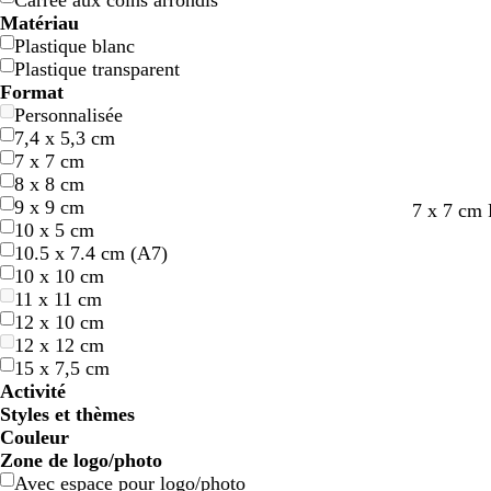
Carrée aux coins arrondis
Matériau
Plastique blanc
Plastique transparent
Format
Personnalisée
7,4 x 5,3 cm
7 x 7 cm
8 x 8 cm
9 x 9 cm
r
p
b
r
v
7 x 7 cm
10 x 5 cm
o
e
l
o
e
10.5 x 7.4 cm (A7)
s
r
e
u
r
10 x 10 cm
e
v
u
g
t
11 x 11 cm
e
e
12 x 10 cm
n
12 x 12 cm
c
15 x 7,5 cm
h
Activité
e
Styles et thèmes
Couleur
B
B
V
V
J
J
O
O
R
R
G
G
B
B
N
N
M
M
C
C
V
V
R
R
Zone de logo/photo
l
l
e
e
a
a
r
r
o
o
r
r
l
l
o
o
a
a
r
r
i
i
o
o
Avec espace pour logo/photo