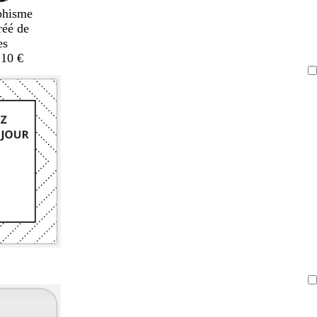
phisme
réé de
es
,10 €