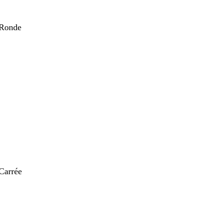
 Ronde
nt
Carrée
nt