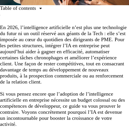
Table of contents
Automatisation des tâches répétitives
En 2026, l’intelligence artificielle n’est plus une technologie
Amélioration de la relation client
du futur ni un outil réservé aux géants de la Tech : elle s’est
Aide à la décision grâce à l’analyse de données simples
imposée au cœur du quotidien des dirigeants de PME. Pour
les petites structures, intégrer l’IA en entreprise peut
Étapes clés pour intégrer l’intelligence artificielle dans
aujourd’hui aider à gagner en efficacité, automatiser
votre entreprise
certaines tâches chronophages et améliorer l’expérience
Exemples concrets d’utilisation de l’IA en entreprise
client. Une façon de rester compétitives, tout en consacrant
davantage de temps au développement de nouveaux
En bref
produits, à la prospection commerciale ou au renforcement
de la relation client.
Si vous pensez encore que l’adoption de l’intelligence
artificielle en entreprise nécessite un budget colossal ou des
compétences de développeur, ce guide va vous prouver le
contraire. Voyons concrètement pourquoi l’IA est devenue
un incontournable pour booster la croissance de votre
activité.