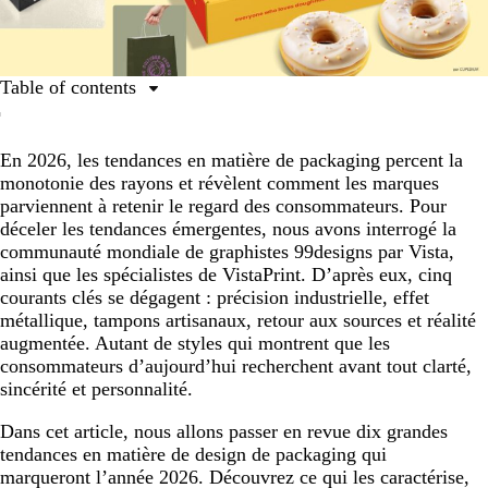
Table of contents
Les 10 principales tendances de packaging de 2026
En 2026, les tendances en matière de packaging percent la
1. Minimalisme industriel
monotonie des rayons et révèlent comment les marques
2. Acier pur
parviennent à retenir le regard des consommateurs. Pour
déceler les tendances émergentes, nous avons interrogé la
3. Empreinte artisanale
communauté mondiale de graphistes 99designs par Vista,
4. Esthétique apothicaire
ainsi que les spécialistes de VistaPrint. D’après eux, cinq
courants clés se dégagent : précision industrielle, effet
5. Passé recomposé
métallique, tampons artisanaux, retour aux sources et réalité
6. Gravure patrimoniale
augmentée. Autant de styles qui montrent que les
consommateurs d’aujourd’hui recherchent avant tout clarté,
7. Signature d’artiste
sincérité et personnalité.
8. Pop narratif
Dans cet article, nous allons passer en revue dix grandes
9. Packagings immersifs
tendances en matière de design de packaging qui
marqueront l’année 2026. Découvrez ce qui les caractérise,
10. Effet de surprise