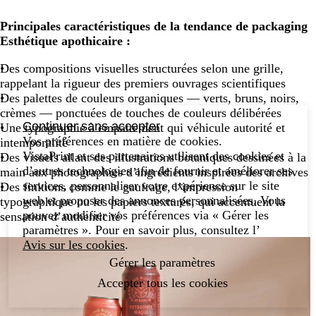
Principales caractéristiques de la tendance de packaging
Esthétique apothicaire :
Des compositions visuelles structurées selon une grille,
rappelant la rigueur des premiers ouvrages scientifiques
Des palettes de couleurs organiques — verts, bruns, noirs,
crèmes — ponctuées de touches de couleurs délibérées
Continuer sans accepter
Une typographie à empattement qui véhicule autorité et
Vos préférences en matière de cookies.
intemporalité
VistaPrint et ses partenaires utilisent des cookies et
Des visuels allant des illustrations botaniques dessinées à la
d’autres technologies afin de fournir et améliorer ses
main aux photographies d’ingrédients inspirées des archives
services, personnaliser votre expérience sur le site
Des finitions comme le gaufrage, l’impression
web et proposer des annonces personnalisées. Vous
typographique ou les papiers texturés, qui accentuent la
pouvez modifier vos préférences via « Gérer les
sensation d’authenticité
paramètres ». Pour en savoir plus, consultez l’
Avis sur les cookies
.
Gérer les paramètres
Accepter tous les cookies