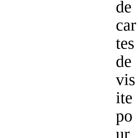
de
car
tes
de
vis
ite
po
ur