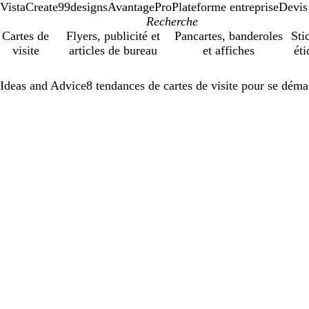
VistaCreate
99designs
AvantagePro
Plateforme entreprise
Devis
Cartes de
Flyers, publicité et
Pancartes, banderoles
Sti
visite
articles de bureau
et affiches
éti
Ideas and Advice
8 tendances de cartes de visite pour se dém