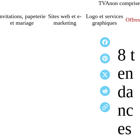
TVA
comprise
non comprise
Invitations, papeterie
Sites web et e-
Logo et services
Offres
et mariage
marketing
graphiques
8 t
en
da
nc
es