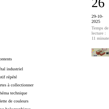
26
29-10-
2025
Temps de
lecture :
11 minute
ontents
tal industriel
tif répété
rtes à collectionner
chéma technique
lette de couleurs