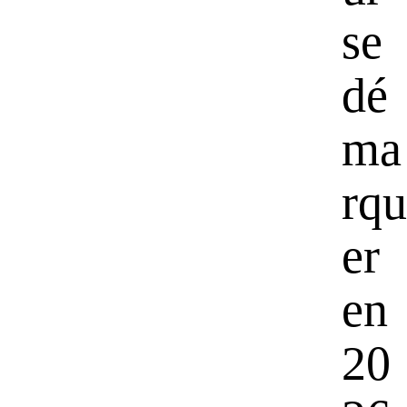
se
dé
ma
rqu
er
en
20