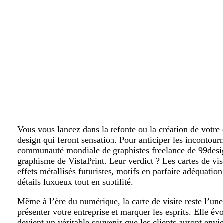
Vous vous lancez dans la refonte ou la création de votre 
design qui feront sensation. Pour anticiper les incontou
communauté mondiale de graphistes freelance de 99design
graphisme de VistaPrint. Leur verdict ? Les cartes de vis
effets métallisés futuristes, motifs en parfaite adéquatio
détails luxueux tout en subtilité.
Même à l’ère du numérique, la carte de visite reste l’un
présenter votre entreprise et marquer les esprits. Elle é
devient un véritable souvenir que les clients auront envi