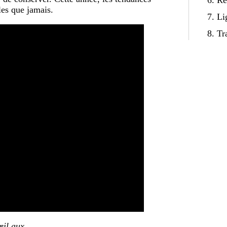
6. R
es que jamais.
7. Li
8. Tr
œil aux