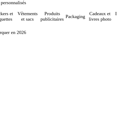
 personnalisés
ckers et
Vêtements
Produits
Cadeaux et
Packaging
quettes
et sacs
publicitaires
livres photo
arquer en 2026