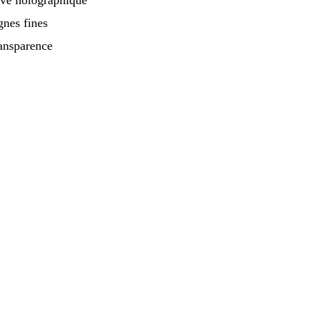
êve holographique
gnes fines
ansparence