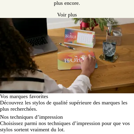
plus encore.
é
t
n
a
Voir plus
o
u
i
p
r
e
Vos marques favorites
Découvrez les stylos de qualité supérieure des marques les
plus recherchées.
Diapositives
Nos techniques d’impression
1
Choisissez parmi nos techniques d’impression pour que vos
à
stylos sortent vraiment du lot.
2