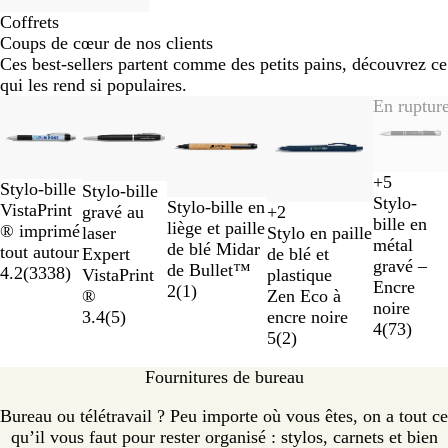
Coffrets
Coups de cœur de nos clients
Ces best-sellers partent comme des petits pains, découvrez ce
qui les rend si populaires.
Diapositives
Nouveau
En rupture
1
à
2
+
5
Stylo-bille
sur
B
N
Stylo-bille
E
S
S
S
Stylo-
V
G
B
N
Stylo-bille en
VistaPrint
5
l
o
+
2
gravé au
f
o
o
o
B
N
R
G
bille en
e
r
l
o
liège et paille
® imprimé
a
i
Stylo en paille
laser
f
f
f
f
l
o
o
r
métal
r
i
e
i
de blé Midar
tout autour
n
r
de blé et
Expert
e
t
t
t
a
i
u
i
gravé –
t
s
u
r
de Bullet™
4.2
(
3338
)
c
plastique
VistaPrint
t
t
t
t
n
r
g
s
Encre
c
u
2
(
1
)
Zen Eco à
®
m
o
o
o
c
e
noire
h
n
encre noire
3.4
(
5
)
é
u
u
u
4
(
73
)
r
i
5
(
2
)
t
c
c
c
o
a
h
h
h
m
Fournitures de bureau
l
v
g
n
e
l
e
r
o
Bureau ou télétravail ? Peu importe où vous êtes, on a tout ce
i
r
i
i
qu’il vous faut pour rester organisé : stylos, carnets et bien
s
t
s
r