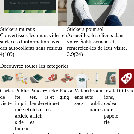
Stickers muraux
Stickers pour sol
Convertissez les murs vides en
Accueillez les clients dans
surfaces d’information avec
votre établissement et
des autocollants sans résidus.
remerciez-les de leur visite.
4
(
189
)
3.9
(
24
)
Découvrez toutes les catégories
Diapositives
1
à
3
Cartes
Public
Pancar
Sticke
Packa
Vêtem
Produi
Invitat
Offres
sur
de
ité
tes,
rs et
ging
ents et
ts
ions,
9
visite
impri
bander
étiquet
sacs
public
cadea
mée et
oles et
tes
itaires
ux et
article
affich
papete
s de
es
rie
bureau