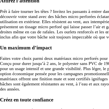
Attirez l’attention
Prêt à faire tourner les têtes ? Invitez les passants à entrer d
découvrir votre stand avec des bâches micro perforées éclata
utilisation en extérieur. Elles résistent au vent, aux intempér
présentent un tissage micro perforé qui laisse passer l’air et g
droites même en cas de rafales. Les ourlets renforcés et les œ
inclus afin que votre bâche soit toujours impeccable où que vo
Un maximum d’impact
Faites votre choix parmi deux matériaux micro perforés pou
Conçu pour durer jusqu’à 2 ans, le polyester sans PVC de 190 
pour un usage intensif et une grande visibilité. Plus léger, le
option économique pensée pour les campagnes promotionnelle
matériaux offrent une finition mate et sont certifiés ignifu
bâches sont également résistantes au vent, à l’eau et aux rayon
des années.
Créez en toute confiance