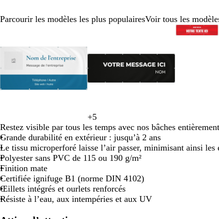
défiler
défiler
défiler
défiler
dé
Parcourir les modèles les plus populaires
Voir tous les modèle
Diapositive
1
r
sur
o
8
u
g
e
b
+
5
n
j
b
v
r
l
Restez visible par tous les temps avec nos bâches entièrement
o
a
l
e
o
a
Grande durabilité en extérieur : jusqu’à 2 ans
i
u
e
r
s
n
Le tissu microperforé laisse l’air passer, minimisant ainsi les 
r
n
u
t
e
c
Polyester sans PVC de 115 ou 190 g/m²
e
o
Finition mate
l
Certifiée ignifuge B1 (norme DIN 4102)
i
Œillets intégrés et ourlets renforcés
v
Résiste à l’eau, aux intempéries et aux UV
e