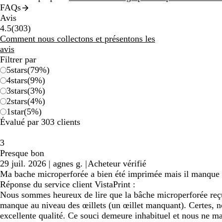
FAQs
Avis
303
4.5
(
303
)
avis
Comment nous collectons et présentons les
avis
Filtrer par
5
stars
(
79
%)
4
stars
(
9
%)
3
stars
(
3
%)
2
stars
(
4
%)
1
star
(
5
%)
Évalué par 303 clients
3
Presque bon
29 juil. 2026
|
agnes g.
|
Acheteur vérifié
Ma bache microperforée a bien été imprimée mais il manque un 
Réponse du service client VistaPrint :
Nous sommes heureux de lire que la bâche microperforée reçu
manque au niveau des œillets (un œillet manquant). Certes, n
excellente qualité. Ce souci demeure inhabituel et nous ne ma