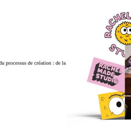
la
la
la
page
page
page
du processus de création : de la