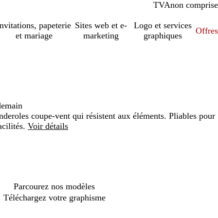
TVA
comprise
non comprise
Invitations, papeterie
Sites web et e-
Logo et services
Offres
et mariage
marketing
graphiques
demain
nderoles coupe-vent qui résistent aux éléments. Pliables pour
cilités.
Voir détails
Loading
options
Parcourez nos modèles
Téléchargez votre graphisme