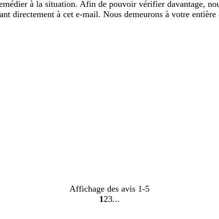
remédier à la situation. Afin de pouvoir vérifier davantage, n
dant directement à cet e-mail. Nous demeurons à votre entière 
Affichage des avis
1-5
1
2
3
Accéder
Accéder
Accéder
à
à
à