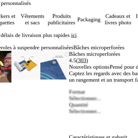
 personnalisés
ckers et
Vêtements
Produits
Cadeaux et
Packaging
quettes
et sacs
publicitaires
livres photo
élais de livraison plus rapides
ici
roles à suspendre personnalisées
Bâches microperforées
mage
oom
ilisez
liquez
Image
Zoom
Utilisez
Cliquez
Image
Zoom
Utilisez
Cliquez
Bâches microperforées
oomable
u
s
our
zoomable
au
les
pour
zoomable
au
les
pour
Lire
4.5
(
303
)
inimum
ouches
évelopper
minimum
touches
développer
minimum
touches
développer
les
Nouvelles options
Pensé pour 
us
plus
plus
303
Captez les regards avec des ba
et
et
avis
un rangement et un transport fa
oins
moins
moins
Format
our
pour
pour
Sélectionner...
oomer
zoomer
zoomer
Quantité
et
et
Sélectionner...
s
les
les
ouches
touches
touches
échées
fléchées
fléchées
our
pour
pour
Caractéristiques et gabarit
ire
faire
faire