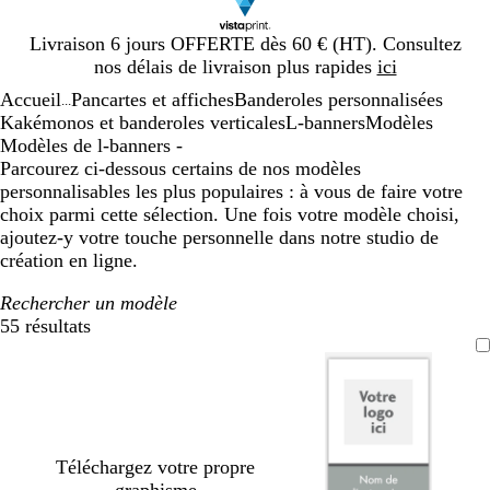
Diapositive
Livraison 6 jours OFFERTE dès 60 € (HT). Consultez
1
nos délais de livraison plus rapides
ici
sur
Accueil
Pancartes et affiches
Banderoles personnalisées
1
...
Kakémonos et banderoles verticales
L-banners
Modèles
Modèles de l-banners -
Parcourez ci-dessous certains de nos modèles
personnalisables les plus populaires : à vous de faire votre
choix parmi cette sélection. Une fois votre modèle choisi,
ajoutez-y votre touche personnelle dans notre studio de
création en ligne.
Rechercher un modèle
55 résultats
Filtres
Téléchargez votre propre