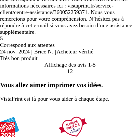
informations nécessaires ici : vistaprint.fr/service-
client/centre-assistance/360052259371. Nous vous
remercions pour votre compréhension. N’hésitez pas à
répondre à cet e-mail si vous avez besoin d’une assistance
supplémentaire.
5
Correspond aux attentes
24 nov. 2024
|
Brice N.
|
Acheteur vérifié
Très bon produit
Affichage des avis
1-5
1
2
Accéder
Accéder
à
à
Vous allez aimer imprimer vos idées.
la
la
page
page
VistaPrint
est là pour vous aider
à chaque étape.