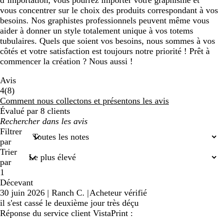
d’importation, vous pourrez importer votre graphisme et
vous concentrer sur le choix des produits correspondant à vos
besoins. Nos graphistes professionnels peuvent même vous
aider à donner un style totalement unique à vos totems
tubulaires. Quels que soient vos besoins, nous sommes à vos
côtés et votre satisfaction est toujours notre priorité ! Prêt à
commencer la création ? Nous aussi !
Avis
8
4
(
8
)
avis
Comment nous collectons et présentons les avis
Évalué par 8 clients
Mes
recherches
Filtrer
saisies
par
Trier
par
1
Décevant
30 juin 2026
|
Ranch C.
|
Acheteur vérifié
il s'est cassé le deuxième jour très déçu
Réponse du service client VistaPrint :