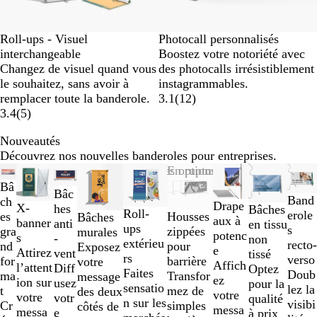
Roll-ups - Visuel
Photocall personnalisés
interchangeable
Boostez votre notoriété avec
Changez de visuel quand vous
des photocalls irrésistiblement
le souhaitez, sans avoir à
instagrammables.
remplacer toute la banderole.
3.1
(
12
)
3.4
(
5
)
Nouveautés
Découvrez nos nouvelles banderoles pour entreprises.
Diapositives
Nouveau
Nouveau
Nouveau
Nouvelles options
En rupture de stock
Nouvelles op
Nouve
1
Bâ
Bâc
à
Band
ch
Drape
X-
hes
Bâches
Roll-
2
erole
es
Housses
Bâches
aux à
banner
anti
en tissu
ups
sur
s
gra
zippées
murales
potenc
s
-
non
extérieu
9
recto-
nd
pour
Exposez
e
Attirez
vent
tissé
rs
verso
for
barrière
votre
Affich
l’attent
Diff
Optez
Faites
Doub
ma
Transfor
message
ez
ion sur
usez
pour la
sensatio
lez la
t
mez de
des deux
votre
votre
votr
qualité
n sur les
visibi
Cr
simples
côtés de
messa
messa
e
à prix