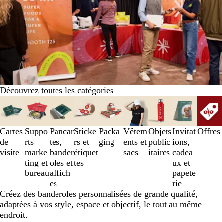
Découvrez toutes les catégories
Diapositives
1
à
3
Cartes
Suppo
Pancar
Sticke
Packa
Vêtem
Objets
Invitat
Offres
sur
de
rts
tes,
rs et
ging
ents et
public
ions,
9
visite
marke
bander
étiquet
sacs
itaires
cadea
ting et
oles et
tes
ux et
bureau
affich
papete
es
rie
Créez des banderoles personnalisées de grande qualité,
adaptées à vos style, espace et objectif, le tout au même
endroit.