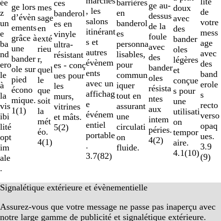
marchés
lité
ée
barrières
ces
ge au-
ge lors
mes
doux
, les
de
z
en
banderol
dessus
d’évèn
sage
avec
salons
votre
un
banderol
es en
de la
ements
en
des
itinérant
mess
e
es
vinyle
foule
grâce à
exté
bander
s et
age
ba
personna
ultra-
avec
une
rieu
oles
autres
avec
nd
lisables,
résistant
des
bander
r,
légères
évènem
des
ero
pour
es - conç
bander
ole sur
quel
et
ents
band
le
commun
ues pour
oles
pied
le
conçue
avec un
erole
à
iquer
les
résista
écono
que
s pour
affichag
s
la
tout en
murs,
ntes
mique.
soit
une
e
recto
vis
assurant
vitrines
aux
1
(
1
)
la
utilisati
événem
verso
ibi
une
et mâts.
intem
mét
on
entiel
opaq
lité
circulati
5
(
2
)
péries.
éo.
tempor
portable
ues.
opt
on
4
(
2
)
4
(
1
)
aire.
.
3.9
im
fluide.
4.1
(
10
)
3.7
(
82
)
(
9
)
ale
.
Signalétique extérieure et évènementielle
Assurez-vous que votre message ne passe pas inaperçu avec
notre large gamme de publicité et signalétique extérieure.