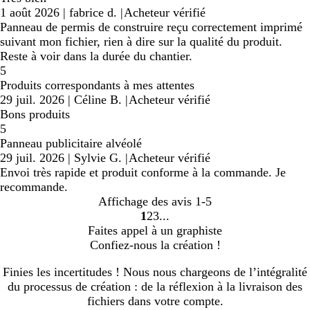
1 août 2026
|
fabrice d.
|
Acheteur vérifié
Panneau de permis de construire reçu correctement imprimé
suivant mon fichier, rien à dire sur la qualité du produit.
Reste à voir dans la durée du chantier.
5
Produits correspondants à mes attentes
29 juil. 2026
|
Céline B.
|
Acheteur vérifié
Bons produits
5
Panneau publicitaire alvéolé
29 juil. 2026
|
Sylvie G.
|
Acheteur vérifié
Envoi très rapide et produit conforme à la commande. Je
recommande.
Affichage des avis
1-5
1
2
3
Accéder
Accéder
Accéder
Faites appel à un graphiste
à
à
à
Confiez-nous la création !
la
la
la
page
page
page
Finies les incertitudes ! Nous nous chargeons de l’intégralité
du processus de création : de la réflexion à la livraison des
fichiers dans votre compte.