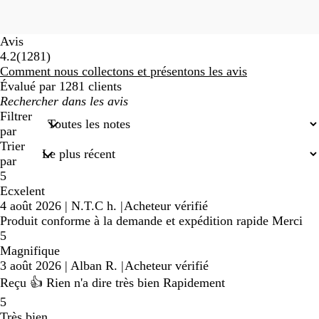
Avis
1281
4.2
(
1281
)
avis
Comment nous collectons et présentons les avis
Évalué par 1281 clients
Mes
recherches
Filtrer
saisies
par
Trier
par
5
Ecxelent
4 août 2026
|
N.T.C h.
|
Acheteur vérifié
Produit conforme à la demande et expédition rapide Merci
5
Magnifique
3 août 2026
|
Alban R.
|
Acheteur vérifié
Reçu 👍 Rien n'a dire très bien Rapidement
5
Très bien