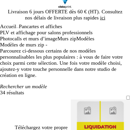
Diapositive
Livraison 6 jours OFFERTE dès 60 € (HT). Consultez
1
nos délais de livraison plus rapides
ici
sur
Accueil
Pancartes et affiches
1
...
PLV et affichage pour salons professionnels
Photocalls et murs d’image
Murs zip
Modèles
Modèles de murs zip -
Parcourez ci-dessous certains de nos modèles
personnalisables les plus populaires : à vous de faire votre
choix parmi cette sélection. Une fois votre modèle choisi,
ajoutez-y votre touche personnelle dans notre studio de
création en ligne.
Rechercher un modèle
34 résultats
Filtres
Téléchargez votre propre