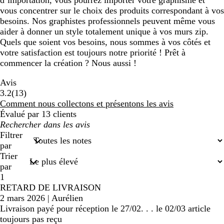
d’importation, vous pourrez importer votre graphisme et
vous concentrer sur le choix des produits correspondant à vos
besoins. Nos graphistes professionnels peuvent même vous
aider à donner un style totalement unique à vos murs zip.
Quels que soient vos besoins, nous sommes à vos côtés et
votre satisfaction est toujours notre priorité ! Prêt à
commencer la création ? Nous aussi !
Avis
13
3.2
(
13
)
avis
Comment nous collectons et présentons les avis
Évalué par 13 clients
Mes
recherches
Filtrer
saisies
par
Trier
par
1
RETARD DE LIVRAISON
2 mars 2026
|
Aurélien
Livraison payé pour réception le 27/02. . . le 02/03 article
toujours pas reçu