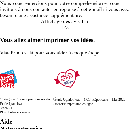
Nous vous remercions pour votre compréhension et vous
invitons à nous contacter en réponse à cet e-mail si vous avez
besoin d'une assistance supplémentaire.
Affichage des avis
1-5
1
2
3
Accéder
Accéder
Accéder
à
à
à
Vous allez aimer imprimer vos idées.
la
la
la
page
page
page
VistaPrint
est là pour vous aider
à chaque étape.
*Catégorie Produits personnalisables
*Étude OpinionWay – 1 014 Répondants – Mai 2025 –
Étude Ipsos bva
Catégorie impression en ligne
Viséo CI
Plus d'infos sur
escda.fr
Aide
Notre entreprise