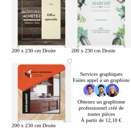
c
c
o
c
e
e
c
f
e
f
l
l
n
l
o
t
o
a
a
a
n
f
r
i
i
i
c
o
ê
r
r
r
é
n
t
c
é
b
f
b
g
c
200 x 230 cm Droite
200 x 230 cm Droite
l
a
l
r
r
a
u
a
i
è
n
v
n
s
m
Services graphiques
c
e
c
f
e
Faites appel à un graphiste
o
n
c
é
Obtenez un graphisme
professionnel créé de
toutes pièces
À partir de 12,10 €
f
b
g
f
200 x 230 cm Droite