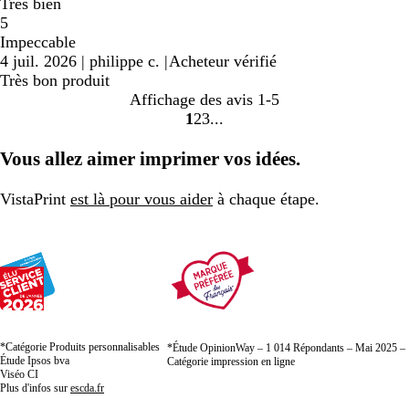
Très bien
5
Impeccable
4 juil. 2026
|
philippe c.
|
Acheteur vérifié
Très bon produit
Affichage des avis
1-5
1
2
3
Accéder
Accéder
Accéder
à
à
à
Vous allez aimer imprimer vos idées.
la
la
la
page
page
page
VistaPrint
est là pour vous aider
à chaque étape.
*Catégorie Produits personnalisables
*Étude OpinionWay – 1 014 Répondants – Mai 2025 –
Étude Ipsos bva
Catégorie impression en ligne
Viséo CI
Plus d'infos sur
escda.fr