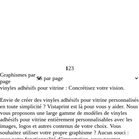
1
2
3
Page
Page
Page
Graphismes par
1
2
3
page
vinyles adhésifs pour vitrine : Concrétisez votre vision.
Envie de créer des vinyles adhésifs pour vitrine personnalisés
en toute simplicité ? Vistaprint est là pour vous y aider. Nous
vous proposons une large gamme de modèles de vinyles
adhésifs pour vitrine entièrement personnalisables avec les
images, logos et autres contenus de votre choix. Vous
souhaitez utiliser votre propre graphisme ? Aucun souci :