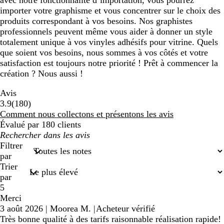
avec notre fonctionnalité d’importation, vous pourrez
importer votre graphisme et vous concentrer sur le choix des
produits correspondant à vos besoins. Nos graphistes
professionnels peuvent même vous aider à donner un style
totalement unique à vos vinyles adhésifs pour vitrine. Quels
que soient vos besoins, nous sommes à vos côtés et votre
satisfaction est toujours notre priorité ! Prêt à commencer la
création ? Nous aussi !
Avis
180
3.9
(
180
)
avis
Comment nous collectons et présentons les avis
Évalué par 180 clients
Mes
recherches
Filtrer
saisies
par
Trier
par
5
Merci
3 août 2026
|
Moorea M.
|
Acheteur vérifié
Très bonne qualité à des tarifs raisonnable réalisation rapide!