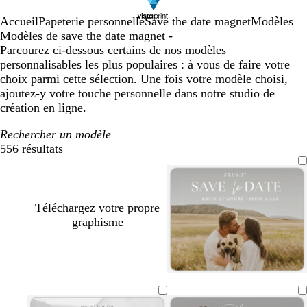
Accueil
Papeterie personnelle
Save the date magnet
Modèles
Modèles de save the date magnet -
Parcourez ci-dessous certains de nos modèles
personnalisables les plus populaires : à vous de faire votre
choix parmi cette sélection. Une fois votre modèle choisi,
ajoutez-y votre touche personnelle dans notre studio de
création en ligne.
Rechercher un modèle
556 résultats
Filtres
Téléchargez votre propre
graphisme
n
b
b
o
l
l