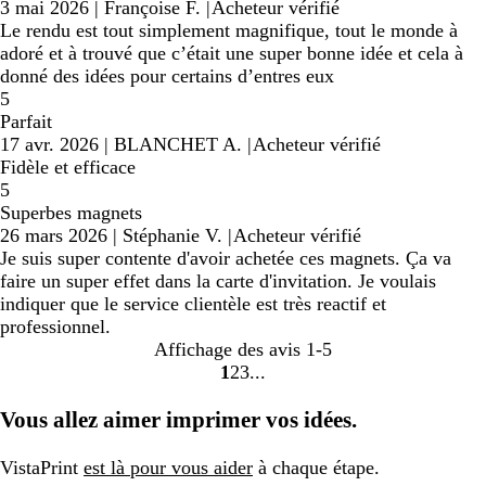
3 mai 2026
|
Françoise F.
|
Acheteur vérifié
Le rendu est tout simplement magnifique, tout le monde à
adoré et à trouvé que c’était une super bonne idée et cela à
donné des idées pour certains d’entres eux
5
Parfait
17 avr. 2026
|
BLANCHET A.
|
Acheteur vérifié
Fidèle et efficace
5
Superbes magnets
26 mars 2026
|
Stéphanie V.
|
Acheteur vérifié
Je suis super contente d'avoir achetée ces magnets. Ça va
faire un super effet dans la carte d'invitation. Je voulais
indiquer que le service clientèle est très reactif et
professionnel.
Affichage des avis
1-5
1
2
3
Accéder
Accéder
Accéder
à
à
à
Vous allez aimer imprimer vos idées.
la
la
la
page
page
page
VistaPrint
est là pour vous aider
à chaque étape.