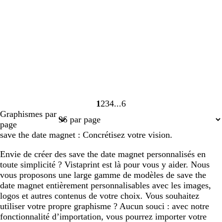
1
2
3
4
6
Page
Page
Page
Page
Page
Graphismes par
1
2
3
4
6
page
save the date magnet : Concrétisez votre vision.
Envie de créer des save the date magnet personnalisés en
toute simplicité ? Vistaprint est là pour vous y aider. Nous
vous proposons une large gamme de modèles de save the
date magnet entièrement personnalisables avec les images,
logos et autres contenus de votre choix. Vous souhaitez
utiliser votre propre graphisme ? Aucun souci : avec notre
fonctionnalité d’importation, vous pourrez importer votre