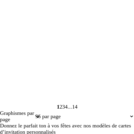
1
2
3
4
14
Page
Page
Page
Page
Page
Graphismes par
1
2
3
4
14
page
Donnez le parfait ton à vos fêtes avec nos modèles de cartes
d’invitation personnalisés