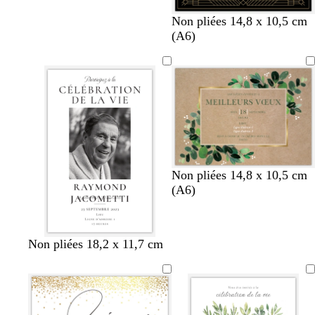
n
b
f
b
g
Non pliées 14,8 x 10,5 cm
o
l
a
o
r
(A6)
i
a
u
r
i
r
n
v
d
s
c
e
e
f
a
o
u
n
x
c
é
Non pliées 14,8 x 10,5 cm
(A6)
b
n
b
b
b
Non pliées 18,2 x 11,7 cm
l
o
l
l
l
a
i
a
e
a
n
r
n
u
n
c
c
f
c