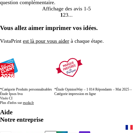
question complémentaire.
Affichage des avis
1-5
1
2
3
Accéder
Accéder
Accéder
à
à
à
Vous allez aimer imprimer vos idées.
la
la
la
page
page
page
VistaPrint
est là pour vous aider
à chaque étape.
*Catégorie Produits personnalisables
*Étude OpinionWay – 1 014 Répondants – Mai 2025 –
Étude Ipsos bva
Catégorie impression en ligne
Viséo CI
Plus d'infos sur
escda.fr
Aide
Notre entreprise