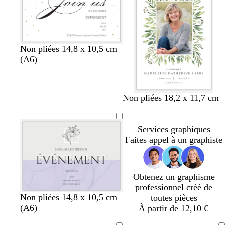
o
n
c
é
b
n
Non pliées 14,8 x 10,5 cm
l
o
(A6)
a
i
n
r
c
Non pliées 18,2 x 11,7 cm
Services graphiques
Faites appel à un graphiste
Obtenez un graphisme
professionnel créé de
g
g
g
g
g
Non pliées 14,8 x 10,5 cm
toutes pièces
r
r
r
r
r
(A6)
À partir de 12,10 €
i
i
i
i
i