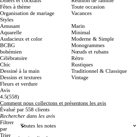
Dîners et cocktails
Réunion de famille
Fêtes à thème
Toute occasion
Organisation de mariage
Vacances
Styles
Amusant
Marin
Aquarelle
Minimal
Audacieux et color
Moderne & Simple
BCBG
Monogrammes
bohémien
Nœuds et rubans
Célébratoire
Rétro
Chic
Rustiques
Dessiné à la main
Traditionnel & Classique
Dessins et textures
Vintage
Fleurs et verdure
Avis
558
4.5
(
558
)
avis
Comment nous collectons et présentons les avis
Évalué par 558 clients
Mes
recherches
Filtrer
saisies
par
Trier