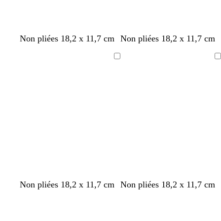
c
c
c
b
n
g
Non pliées 18,2 x 11,7 cm
Non pliées 18,2 x 11,7 cm
r
r
r
l
o
r
è
è
è
a
i
i
Chargement
Chargement
m
m
m
n
r
s
e
e
e
c
f
o
n
c
é
b
b
n
b
c
b
n
g
d
Non pliées 18,2 x 11,7 cm
Non pliées 18,2 x 11,7 cm
l
l
o
l
r
l
o
r
o
Chargement
Chargement
a
e
i
e
è
a
i
i
r
n
u
r
u
m
n
r
s
é