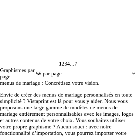
1
2
3
4
7
Page
Page
Page
Page
Page
Graphismes par
1
2
3
4
7
page
menus de mariage : Concrétisez votre vision.
Envie de créer des menus de mariage personnalisés en toute
simplicité ? Vistaprint est là pour vous y aider. Nous vous
proposons une large gamme de modèles de menus de
mariage entièrement personnalisables avec les images, logos
et autres contenus de votre choix. Vous souhaitez utiliser
votre propre graphisme ? Aucun souci : avec notre
fonctionnalité d’importation, vous pourrez importer votre