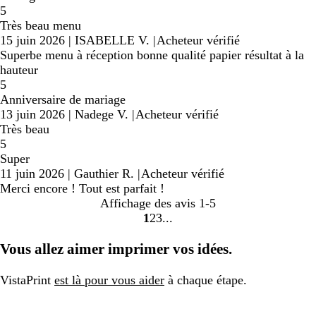
5
Très beau menu
15 juin 2026
|
ISABELLE V.
|
Acheteur vérifié
Superbe menu à réception bonne qualité papier résultat à la
hauteur
5
Anniversaire de mariage
13 juin 2026
|
Nadege V.
|
Acheteur vérifié
Très beau
5
Super
11 juin 2026
|
Gauthier R.
|
Acheteur vérifié
Merci encore ! Tout est parfait !
Affichage des avis
1-5
1
2
3
Accéder
Accéder
Accéder
à
à
à
Vous allez aimer imprimer vos idées.
la
la
la
page
page
page
VistaPrint
est là pour vous aider
à chaque étape.