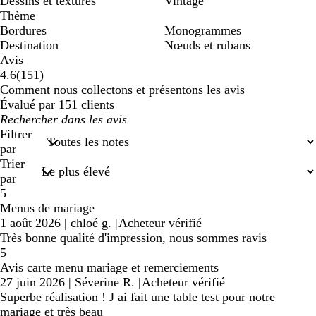
Dessins et textures
Vintage
Thème
Bordures
Monogrammes
Destination
Nœuds et rubans
Avis
151
4.6
(
151
)
avis
Comment nous collectons et présentons les avis
Évalué par 151 clients
Mes
recherches
Filtrer
saisies
par
Trier
par
5
Menus de mariage
1 août 2026
|
chloé g.
|
Acheteur vérifié
Très bonne qualité d'impression, nous sommes ravis
5
Avis carte menu mariage et remerciements
27 juin 2026
|
Séverine R.
|
Acheteur vérifié
Superbe réalisation ! J ai fait une table test pour notre
mariage et très beau