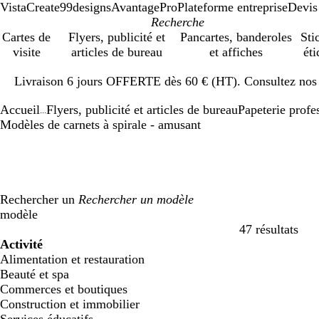
VistaCreate
99designs
AvantagePro
Plateforme entreprise
Devis
Cartes de
Flyers, publicité et
Pancartes, banderoles
Sti
visite
articles de bureau
et affiches
éti
Diapositive
Livraison 6 jours OFFERTE dès 60 € (HT). Consultez nos d
1
sur
Accueil
Flyers, publicité et articles de bureau
Papeterie profe
1
...
Modèles de carnets à spirale - amusant
Rechercher un
modèle
47 résultats
Filtres
Activité
Alimentation et restauration
Beauté et spa
Commerces et boutiques
Construction et immobilier