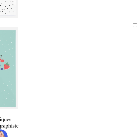
iques
graphiste