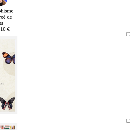
phisme
réé de
es
,10 €