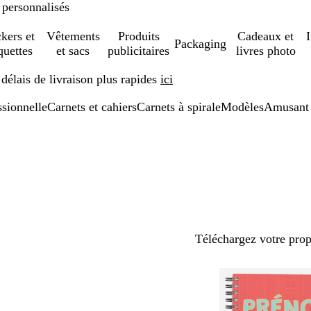
 personnalisés
ckers et
Vêtements
Produits
Cadeaux et
Packaging
quettes
et sacs
publicitaires
livres photo
élais de livraison plus rapides
ici
ssionnelle
Carnets et cahiers
Carnets à spirale
Modèles
Amusant
Téléchargez votre pro