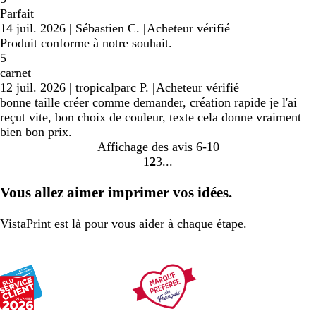
Parfait
14 juil. 2026
|
Sébastien C.
|
Acheteur vérifié
Produit conforme à notre souhait.
5
carnet
12 juil. 2026
|
tropicalparc P.
|
Acheteur vérifié
bonne taille créer comme demander, création rapide je l'ai
reçut vite, bon choix de couleur, texte cela donne vraiment
bien bon prix.
Affichage des avis
6-10
1
2
3
Accéder
Accéder
Accéder
à
à
à
Vous allez aimer imprimer vos idées.
la
la
la
page
page
page
VistaPrint
est là pour vous aider
à chaque étape.