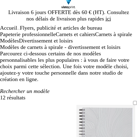
Diapositive
Livraison 6 jours OFFERTE dès 60 € (HT). Consultez
1
nos délais de livraison plus rapides
ici
sur
Accueil
Flyers, publicité et articles de bureau
1
...
Papeterie professionnelle
Carnets et cahiers
Carnets à spirale
Modèles
Divertissement et loisirs
Modèles de carnets à spirale - divertissement et loisirs
Parcourez ci-dessous certains de nos modèles
personnalisables les plus populaires : à vous de faire votre
choix parmi cette sélection. Une fois votre modèle choisi,
ajoutez-y votre touche personnelle dans notre studio de
création en ligne.
Rechercher un modèle
12 résultats
Filtres