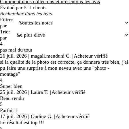
avis
Comment nous collectons et présentons les avis
Évalué par 511 clients
Mes
recherches
Filtrer
saisies
par
Trier
par
4
pas mal du tout
26 juil. 2026
|
magali.menduni C.
|
Acheteur vérifié
si la qualité de la photo est correcte, ça donnera très bien, j'ai
pu faire une surprise à mon neveu avec une "photo -
montage"
4
Super bien
25 juil. 2026
|
Laura T.
|
Acheteur vérifié
Beau rendu
5
Parfait !
17 juil. 2026
|
Ondine G.
|
Acheteur vérifié
Le résultat est top !!!
5