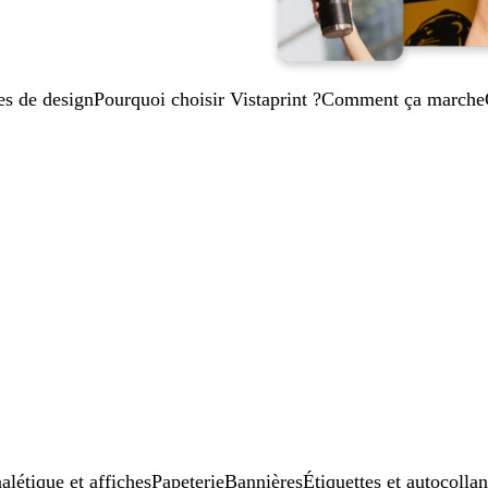
es de design
Pourquoi choisir Vistaprint ?
Comment ça marche
alétique et affiches
Papeterie
Bannières
Étiquettes et autocollan