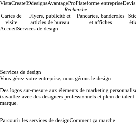
VistaCreate
99designs
AvantagePro
Plateforme entreprise
Devis
Cartes de
Flyers, publicité et
Pancartes, banderoles
Sti
visite
articles de bureau
et affiches
éti
Accueil
Services de design
Services de design
Vous gérez votre entreprise, nous gérons le design
Des logos sur-mesure aux éléments de marketing personnalisé
travaillez avec des designers professionnels et plein de talent
marque.
Parcourir les services de design
Comment ça marche