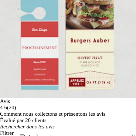
Avis
20
4.6
(
20
)
avis
Comment nous collectons et présentons les avis
Évalué par 20 clients
Mes
recherches
Filtrer