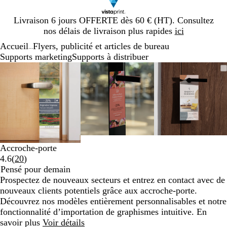
Diapositive
Livraison 6 jours OFFERTE dès 60 € (HT). Consultez
1
nos délais de livraison plus rapides
ici
sur
Accueil
Flyers, publicité et articles de bureau
1
...
Supports marketing
Supports à distribuer
Diapositive
Image
Zoom
Utilisez
Cliquez
Image
Zoom
Utilisez
Cliquez
Image
Zoom
Utilisez
Cliquez
1
zoomable
au
les
pour
zoomable
au
les
pour
zoomable
au
les
pour
sur
minimum
touches
développer
minimum
touches
développer
minimum
touches
développe
3
plus
plus
plus
et
et
et
moins
moins
moins
pour
pour
pour
zoomer
zoomer
zoomer
Accroche-porte
et
et
et
Lire
4.6
(
20
)
les
les
les
les
Pensé pour demain
touches
touches
touches
20
Prospectez de nouveaux secteurs et entrez en contact avec de
fléchées
fléchées
fléchées
avis
nouveaux clients potentiels grâce aux accroche-porte.
pour
pour
pour
Découvrez nos modèles entièrement personnalisables et notre
faire
faire
faire
fonctionnalité d’importation de graphismes intuitive. En
défiler
défiler
défiler
savoir plus
Voir détails