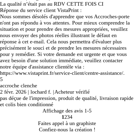
La qualité n’était pas au RDV CETTE FOIS CI
Réponse du service client VistaPrint :
Nous sommes désolés d'apprendre que vos Accroches-porte
n'ont pas répondu à vos attentes. Pour mieux comprendre la
situation et pour prendre des mesures appropriées, veuillez
nous envoyer des photos réelles illustrant le défaut en
réponse à cet e-mail. Cela nous permettra d'évaluer plus
précisément le souci et de prendre les mesures nécessaires
pour y remédier. Si votre demande est urgente et que vous
avez besoin d'une solution immédiate, veuillez contacter
notre équipe d'assistance clientèle via :
https://www.vistaprint.fr/service-client/centre-assistance/.
5
accroche clenche
2 févr. 2026
|
lochard f.
|
Acheteur vérifié
pas déçue de l'impression, produit de qualité, livraison rapide
et colis bien conditionné
Affichage des avis
1-5
1
2
3
4
Accéder
Accéder
Accéder
Accéder
Faites appel à un graphiste
à
à
à
à
Confiez-nous la création !
la
la
la
la