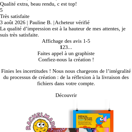
Qualité extra, beau rendu, c est top!
5
Très satisfaite
3 août 2026
|
Pauline B.
|
Acheteur vérifié
La qualité d’impression est à la hauteur de mes attentes, je
suis très satisfaite.
Affichage des avis
1-5
1
2
3
Accéder
Accéder
Accéder
Faites appel à un graphiste
à
à
à
Confiez-nous la création !
la
la
la
page
page
page
Finies les incertitudes ! Nous nous chargeons de l’intégralité
du processus de création : de la réflexion à la livraison des
fichiers dans votre compte.
Découvrir