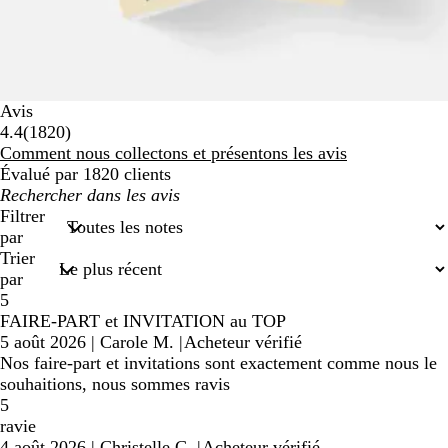
Avis
1820
4.4
(
1820
)
avis
Comment nous collectons et présentons les avis
Évalué par 1820 clients
Mes
recherches
Filtrer
saisies
par
Trier
par
5
FAIRE-PART et INVITATION au TOP
5 août 2026
|
Carole M.
|
Acheteur vérifié
Nos faire-part et invitations sont exactement comme nous le
souhaitions, nous sommes ravis
5
ravie
4 août 2026
|
Christelle C.
|
Acheteur vérifié