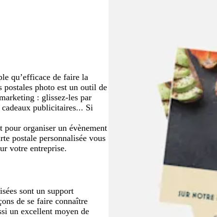
f
f
g
p
f
f
o
f
c
e
e
f
o
o
e
r
o
o
n
o
a
o
n
n
e
n
n
f
r
u
n
c
c
c
c
o
ê
x
c
é
é
é
é
n
t
é
c
é
le qu’efficace de faire la
s postales photo est un outil de
arketing : glissez-les par
 cadeaux publicitaires... Si
it pour organiser un évènement
arte postale personnalisée vous
ur votre entreprise.
lisées sont un support
çons de se faire connaître
ssi un excellent moyen de