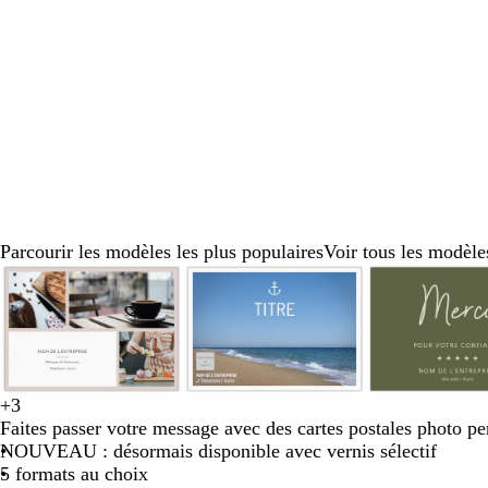
défiler
défiler
défiler
défiler
défiler
défi
Parcourir les modèles les plus populaires
Voir tous les modèle
Diapositive
1
sur
8
b
v
f
g
g
m
+
3
g
g
n
g
g
l
e
a
r
r
a
Faites passer votre message avec des cartes postales photo pe
r
r
o
r
r
e
r
u
i
e
r
NOUVEAU : désormais disponible avec vernis sélectif
i
i
i
i
i
u
t
v
s
n
r
5 formats au choix
s
s
r
s
s