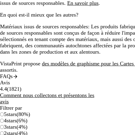
issus de sources responsables.
En savoir plus
.
En quoi est-il mieux que les autres?
Matériaux issus de sources responsables:
Les produits fabriqu
de sources responsables sont conçus de façon à réduire l'impac
sélectionnés en tenant compte des matériaux, mais aussi des ou
fabriquent, des communautés autochtones affectées par la prod
dans les zones de production et aux alentours.
VistaPrint propose
des modèles de graphisme pour les Cartes 
assortis.
FAQs
Avis
1821
4.4
(
1821
)
avis
Comment nous collectons et présentons les
avis
Filtrer par
5
stars
(
80
%)
4
stars
(
6
%)
3
stars
(
4
%)
2
stars
(
4
%)