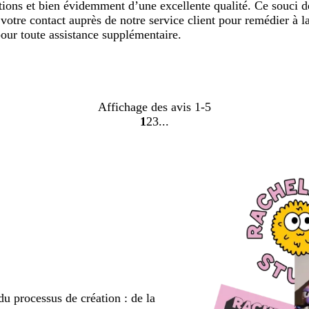
tions et bien évidemment d’une excellente qualité. Ce souci 
votre contact auprès de notre service client pour remédier à 
our toute assistance supplémentaire.
Affichage des avis
1-5
1
2
3
Accéder
Accéder
Accéder
à
à
à
la
la
la
page
page
page
du processus de création : de la