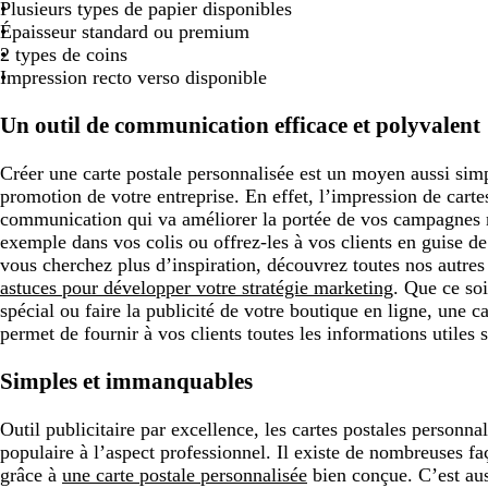
o
e
a
o
Plusieurs types de papier disponibles
c
c
f
c
l
t
n
Épaisseur standard ou premium
l
l
o
l
i
f
2 types de coins
a
a
n
a
v
o
Impression recto verso disponible
i
i
c
i
e
n
r
r
é
r
c
Un outil de communication efficace et polyvalent
é
Créer une carte postale personnalisée est un moyen aussi simp
promotion de votre entreprise. En effet, l’impression de carte
communication qui va améliorer la portée de vos campagnes m
exemple dans vos colis ou offrez-les à vos clients en guise de
vous cherchez plus d’inspiration, découvrez toutes nos autres
astuces pour développer votre stratégie marketing
. Que ce so
spécial ou faire la publicité de votre boutique en ligne, une c
permet de fournir à vos clients toutes les informations utiles s
Simples et immanquables
Outil publicitaire par excellence, les cartes postales personna
populaire à l’aspect professionnel. Il existe de nombreuses fa
grâce à
une carte postale personnalisée
bien conçue. C’est au