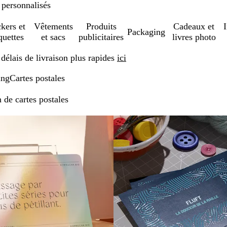
 personnalisés
ckers et
Vêtements
Produits
Cadeaux et
Packaging
quettes
et sacs
publicitaires
livres photo
élais de livraison plus rapides
ici
ing
Cartes postales
 de cartes postales