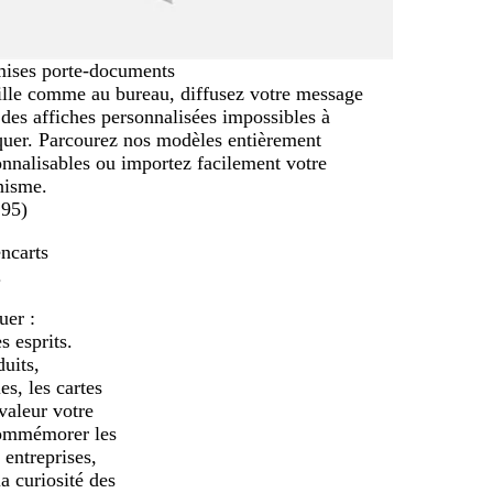
ises porte-documents
ille comme au bureau, diffusez votre message
des affiches personnalisées impossibles à
uer. Parcourez nos modèles entièrement
nnalisables ou importez facilement votre
hisme.
295
)
encarts
.
uer :
s esprits.
uits,
s, les cartes
valeur votre
commémorer les
 entreprises,
a curiosité des