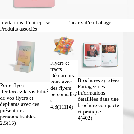
Invitations d’entreprise
Encarts d’emballage
Produits associés
Diapositives
Nouvelles options
1
à
2
sur
Flyers et
7
tracts
Démarquez-
Brochures agrafées
vous avec
Porte-flyers
Partagez des
des flyers
Renforcez la visibilité
informations
personnalisé
de vos flyers et
détaillées dans une
s.
dépliants avec ces
brochure compacte
4.3
(
11114
)
présentoirs
et pratique.
personnalisables.
4
(
402
)
2.5
(
15
)