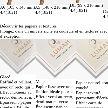
DL (99 x 210 mm)
A6 (105 x 148 mm)
A5 (148 x 210 mm)
4.4
(
1821
)
Ca
4.4
(
1821
)
4.4
(
1821
)
4.
Découvrir les papiers et textures
Plongez dans un univers riche en couleurs et en textures avec
d’exception.
Diapositives
1
à
2
sur
10
Glacé
Mate
Raffiné et brillant,
Papier naturel no
Papier lisse avec une
avec un recto qui
couché
finition idéale pour
capte la lumière
Effet : luxueux au
Papier texturé
écrire et présentant
Effet : verni au recto,
recto, demi-mat au
permettant d’écrir
peu de reflets
demi-mat au verso
verso
Épaisseur : papier
facilement pour le
Effet : carte de
Épaisseur : papier
standard 350 g/m²