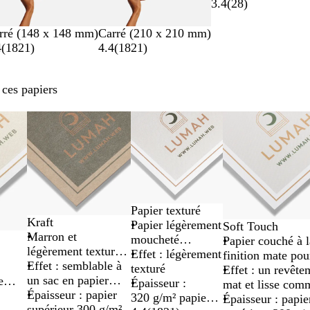
3.4
(
28
)
rré (148 x 148 mm)
Carré (210 x 210 mm)
4
(
1821
)
4.4
(
1821
)
 ces papiers
Papier texturé
Kraft
Papier légèrement
Soft Touch
Marron et
n
moucheté
Papier couché à l
légèrement texturé
permettant
Effet : légèrement
finition mate pou
pour les graphismes
Effet : semblable à
d’écrire
texturé
une sensation un
Effet : un revête
au style rustique
un sac en papier
e
facilement
Épaisseur :
au toucher
mat et lisse com
ultra-épais
Épaisseur : papier
s
320 g/m² papier
du velours
Épaisseur : papie
supérieur 300 g/m²