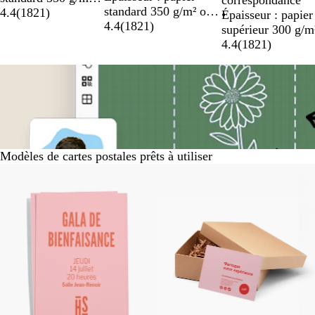
graphismes classi
correspondance
standard 350 g/m² ou
ou papier supérieur
4.4
(
1821
)
Épaisseur : papier
papier supérieur
4.4
(
1821
)
400 g/m²
supérieur 300 g/m
400 g/m²
4.4
(
1821
)
Modèles de cartes postales prêts à utiliser
Diapositives
1
à
6
sur
6