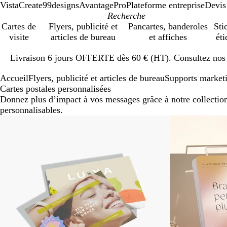
VistaCreate
99designs
AvantagePro
Plateforme entreprise
Devis
Cartes de
Flyers, publicité et
Pancartes, banderoles
Sti
visite
articles de bureau
et affiches
éti
Diapositive
Livraison 6 jours OFFERTE dès 60 € (HT). Consultez nos d
1
sur
Accueil
Flyers, publicité et articles de bureau
Supports market
1
Cartes postales personnalisées
Donnez plus d’impact à vos messages grâce à notre collection
personnalisables.