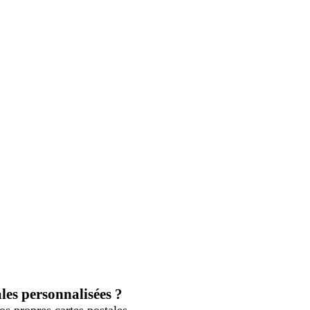
ales personnalisées ?
os propres cartes postales.