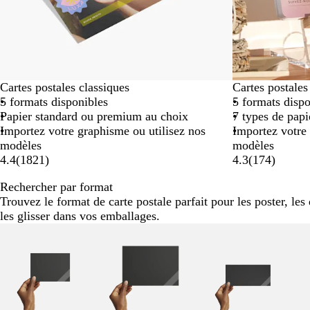
Cartes postales classiques
Cartes postale
5 formats disponibles
5 formats dispo
Papier standard ou premium au choix
7 types de pap
Importez votre graphisme ou utilisez nos
Importez votre 
modèles
modèles
4.4
(
1821
)
4.3
(
174
)
Rechercher par format
Trouvez le format de carte postale parfait pour les poster, les 
les glisser dans vos emballages.
Diapositives
1
à
2
sur
6