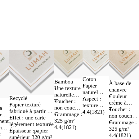
Coton
Bambou
À base de
Papier
Une texture
chanvre
naturel
naturelle
Couleur
Recyclé
ultradoux
Aspect :
douce et
Toucher :
crème à
Papier texturé
et
texture
singulière
non couché
a
l’allure
Toucher :
fabriqué à partir de
lumineux
souple,
4.4
(
1821
)
avec surface
Grammage :
r
naturelle
non couché
matériaux post-
Effet : une carte
mais
tissée
325 g/m²
ique
ment
et
Grammage :
consommation
légèrement texturée
robuste.
4.4
(
1821
)
me
légèrement
325 g/m²
Épaisseur :papier
r
texturé
4.4
(
1821
)
supérieur 320 g/m²