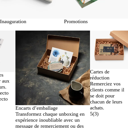
Inauguration
Promotions
Cartes de
es
réduction
r aux
Remerciez vos
urs.
clients comme il
ecto
se doit pour
ecto
chacun de leurs
achats.
Encarts d’emballage
5
(
3
)
Transformez chaque unboxing en
expérience inoubliable avec un
message de remerciement ou des