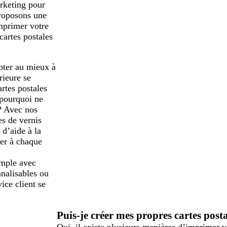
arketing pour
proposons une
mprimer votre
cartes postales
pter au mieux à
rieure se
rtes postales
 pourquoi ne
? Avec nos
es de vernis
 d’aide à la
der à chaque
imple avec
nnalisables ou
ice client se
Puis-je créer mes propres cartes post
Oui, il existe plusieurs manières d’imprimer v