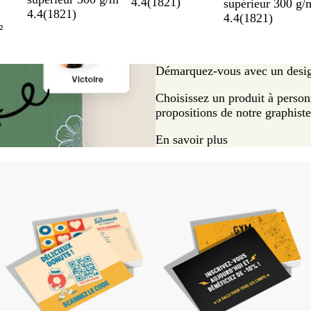
ques.
supérieur
4.4
(
1821
)
supérieur 300 g/
4.4
(
1821
)
4.4
(
1821
)
²
Démarquez-vous avec un design
Choisissez un produit à personn
propositions de notre graphist
En savoir plus