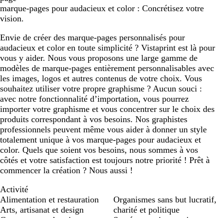
marque-pages pour audacieux et color : Concrétisez votre
c
e
c
c
e
c
c
e
e
c
a
c
g
vision.
l
l
l
c
a
e
a
a
a
o
n
Envie de créer des marque-pages personnalisés pour
i
i
i
t
a
audacieux et color en toute simplicité ? Vistaprint est là pour
r
r
r
t
r
vous y aider. Nous vous proposons une large gamme de
a
d
modèles de marque-pages entièrement personnalisables avec
les images, logos et autres contenus de votre choix. Vous
souhaitez utiliser votre propre graphisme ? Aucun souci :
avec notre fonctionnalité d’importation, vous pourrez
importer votre graphisme et vous concentrer sur le choix des
produits correspondant à vos besoins. Nos graphistes
professionnels peuvent même vous aider à donner un style
totalement unique à vos marque-pages pour audacieux et
color. Quels que soient vos besoins, nous sommes à vos
côtés et votre satisfaction est toujours notre priorité ! Prêt à
commencer la création ? Nous aussi !
Activité
Alimentation et restauration
Organismes sans but lucratif,
Arts, artisanat et design
charité et politique