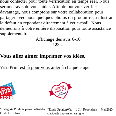
nous contacter pour toute vérification en temps réel. Nous
serions ravis de vous aider. Afin de pouvoir vérifier
davantage, nous comptons sur votre collaboration pour
partager avec nous quelques photos du produit reçu illustrant
le défaut en répondant directement à cet e-mail. Nous
demeurons à votre entière disposition pour toute assistance
supplémentaire.
Affichage des avis
6-10
1
2
3
Accéder
Accéder
Accéder
à
à
à
Vous allez aimer imprimer vos idées.
la
la
la
page
page
page
VistaPrint
est là pour vous aider
à chaque étape.
*Catégorie Produits personnalisables
*Étude OpinionWay – 1 014 Répondants – Mai 2025 –
Étude Ipsos bva
Catégorie impression en ligne