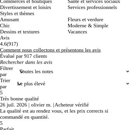
Commerces et boutiques
Santé et services sociaux
Divertissement et loisirs
Services professionnels
Styles et thèmes
Amusant
Fleurs et verdure
Chic
Moderne & Simple
Dessins et textures
Vacances
Avis
917
4.6
(
917
)
avis
Comment nous collectons et présentons les avis
Évalué par 917 clients
Mes
recherches
Filtrer
saisies
par
Trier
par
5
Très bonne qualité
26 juil. 2026
|
olivier m.
|
Acheteur vérifié
La qualité est au rendez vous, et les prix corrects si
commandé en quantité.
5
Parfait