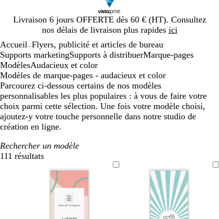
Diapositive
Livraison 6 jours OFFERTE dès 60 € (HT). Consultez
1
nos délais de livraison plus rapides
ici
sur
Accueil
Flyers, publicité et articles de bureau
1
...
Supports marketing
Supports à distribuer
Marque-pages
Modèles
Audacieux et color
Modèles de marque-pages - audacieux et color
Parcourez ci-dessous certains de nos modèles
personnalisables les plus populaires : à vous de faire votre
choix parmi cette sélection. Une fois votre modèle choisi,
ajoutez-y votre touche personnelle dans notre studio de
création en ligne.
Rechercher un modèle
111 résultats
Filtres