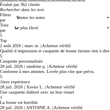
Évalué par 362 clients
Mes
recherches
Filtrer
saisies
par
Trier
par
5
Top
2 août 2026
|
marc m.
|
Acheteur vérifié
Qualité d impression et casquette de bonne facture rien à dire
5
Casquette personnalisée
28 juil. 2026
|
sandrine p.
|
Acheteur vérifié
Conforme à mes attentes. Livrée plus vite que prévu.
5
1èere expérience
28 juil. 2026
|
Xavier L.
|
Acheteur vérifié
Une casquette élaboré avec un bon visuel
1
La forme est horrible
28 juil. 2026
|
ANTOINE A.
|
Acheteur vérifié