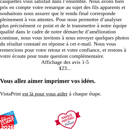
casquettes vous satisfait dans l’ensemble. Nous avons bien
pris en compte votre remarque au sujet des fils apparents et
souhaitons nous assurer que le rendu final corresponde
pleinement à vos attentes. Pour nous permettre d’analyser
plus précisément ce point et de le transmettre à notre équipe
qualité dans le cadre de notre démarche d’amélioration
continue, nous vous invitons à nous envoyer quelques photos
du résultat constaté en réponse à cet e-mail. Nous vous
remercions pour votre retour et votre confiance, et restons à
votre écoute pour toute question complémentaire.
Affichage des avis
1-5
1
2
3
Accéder
Accéder
Accéder
à
à
à
Vous allez aimer imprimer vos idées.
la
la
la
page
page
page
VistaPrint
est là pour vous aider
à chaque étape.