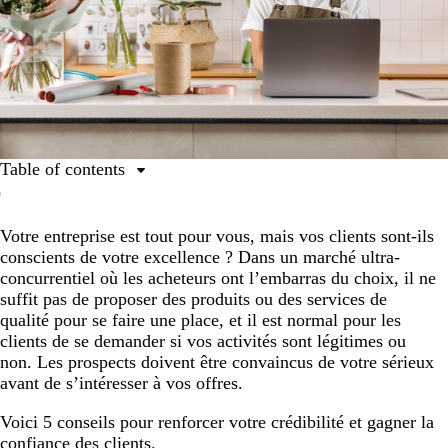
Table of contents
1. Créez une image de marque professionnelle et
cohérente.
Votre entreprise est tout pour vous, mais vos clients sont-ils
conscients de votre excellence ? Dans un marché ultra-
2. Dotez-vous d’un site web fonctionnel et informatif.
concurrentiel où les acheteurs ont l’embarras du choix, il ne
3. Mettez votre personnalité en avant.
suffit pas de proposer des produits ou des services de
qualité pour se faire une place, et il est normal pour les
4. Proposez une expérience client engageante.
clients de se demander si vos activités sont légitimes ou
5. Tirez parti des avis des clients.
non. Les prospects doivent être convaincus de votre sérieux
avant de s’intéresser à vos offres.
Voici 5 conseils pour renforcer votre crédibilité et gagner la
confiance des clients.