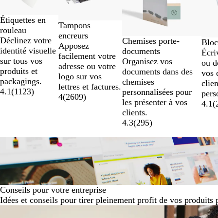
sur
9
Étiquettes en
Tampons
rouleau
encreurs
Déclinez votre
Chemises porte-
Bloc
Apposez
identité visuelle
documents
Écri
facilement votre
sur tous vos
Organisez vos
ou d
adresse ou votre
produits et
documents dans des
vos 
logo sur vos
packagings.
chemises
clie
lettres et factures.
4.1
(
1123
)
personnalisées pour
pers
4
(
2609
)
les présenter à vos
4.1
(
clients.
4.3
(
295
)
Conseils pour votre entreprise
Idées et conseils pour tirer pleinement profit de vos produits 
Diapositives