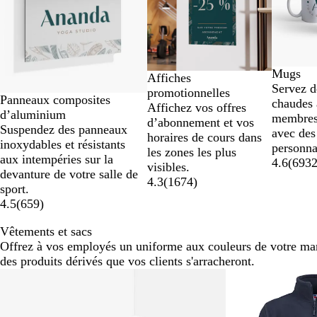
sur
8
Mugs
Affiches
Servez d
promotionnelles
Panneaux composites
chaudes 
Affichez vos offres
d’aluminium
membres
d’abonnement et vos
Suspendez des panneaux
avec de
horaires de cours dans
inoxydables et résistants
personna
les zones les plus
aux intempéries sur la
4.6
(
693
visibles.
devanture de votre salle de
4.3
(
1674
)
sport.
4.5
(
659
)
Vêtements et sacs
Offrez à vos employés un uniforme aux couleurs de votre mar
des produits dérivés que vos clients s'arracheront.
Diapositives
1
à