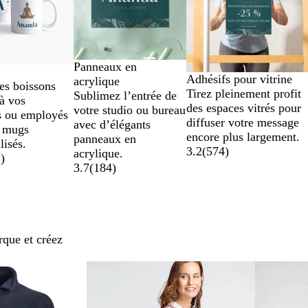
Panneaux en
Adhésifs pour vitrine
acrylique
es boissons
Tirez pleinement profit
Sublimez l’entrée de
à vos
des espaces vitrés pour
votre studio ou bureau
 ou employés
diffuser votre message
avec d’élégants
s mugs
encore plus largement.
panneaux en
lisés.
3.2
(
574
)
acrylique.
2
)
3.7
(
184
)
que et créez
Nouvelles options