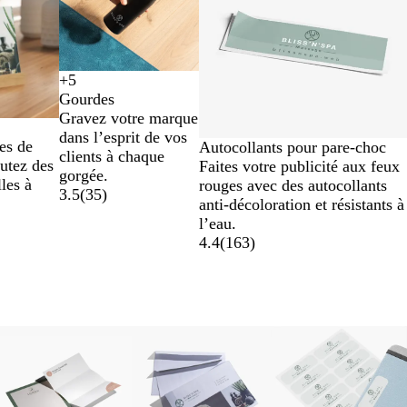
+
5
V
J
B
B
Gourdes
i
a
l
l
Gravez votre marque
o
u
a
e
dans l’esprit de vos
l
n
n
u
es de
Autocollants pour pare-choc
clients à chaque
e
e
c
r
utez des
Faites votre publicité aux feux
gorgée.
t
o
les à
rouges avec des autocollants
3.5
(
35
)
i
anti-décoloration et résistants à
l’eau.
4.4
(
163
)
Nouvelles options