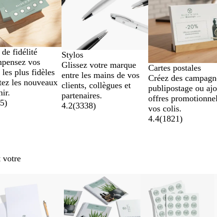
 de fidélité
Stylos
pensez vos
Glissez votre marque
Cartes postales
 les plus fidèles
entre les mains de vos
Créez des campagn
itez les nouveaux
clients, collègues et
publipostage ou ajo
nir.
partenaires.
offres promotionnel
55
)
4.2
(
3338
)
vos colis.
4.4
(
1821
)
 votre
elles options
Nouvelles options