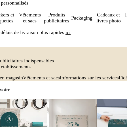
 personnalisés
ckers et
Vêtements
Produits
Cadeaux et
Packaging
quettes
et sacs
publicitaires
livres photo
élais de livraison plus rapides
ici
ublicitaires indispensables
s établissements.
 en magasin
Vêtements et sacs
Informations sur les services
Fidé
 votre
Nouvelles options
Nouvelles opt