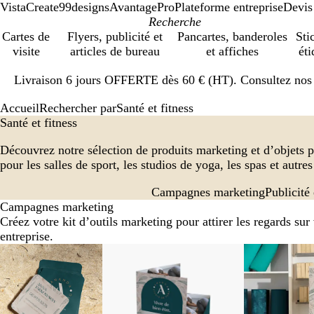
VistaCreate
99designs
AvantagePro
Plateforme entreprise
Devis
Cartes de
Flyers, publicité et
Pancartes, banderoles
Sti
visite
articles de bureau
et affiches
éti
Diapositive
Livraison 6 jours OFFERTE dès 60 € (HT). Consultez nos d
1
sur
Accueil
Rechercher par
Santé et fitness
1
Santé et fitness
Découvrez notre sélection de produits marketing et d’objets p
pour les salles de sport, les studios de yoga, les spas et autre
Campagnes marketing
Publicité
Campagnes marketing
Créez votre kit d’outils marketing pour attirer les regards sur
entreprise.
Diapositives
1
à
2
sur