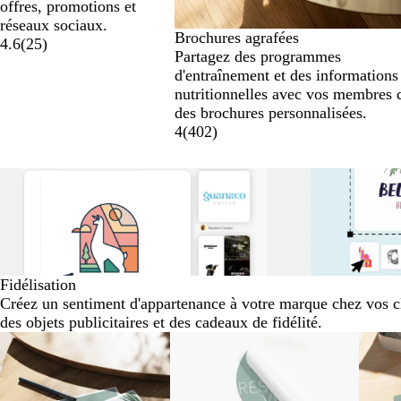
offres, promotions et
réseaux sociaux.
Brochures agrafées
4.6
(
25
)
Partagez des programmes
d'entraînement et des informations
nutritionnelles avec vos membres 
des brochures personnalisées.
4
(
402
)
Fidélisation
Créez un sentiment d'appartenance à votre marque chez vos cl
des objets publicitaires et des cadeaux de fidélité.
Diapositives
Nouvelles options
1
à
2