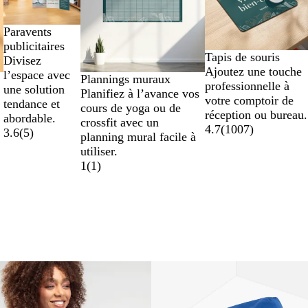
Paravents
publicitaires
Tapis de souris
Divisez
Ajoutez une touche
l’espace avec
Plannings muraux
professionnelle à
une solution
Planifiez à l’avance vos
votre comptoir de
tendance et
cours de yoga ou de
réception ou bureau.
abordable.
crossfit avec un
4.7
(
1007
)
3.6
(
5
)
planning mural facile à
utiliser.
1
(
1
)