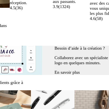
aux passants.
réception.
avec des c
3.9
(
1324
)
4.5
(
36
)
vous uniqu
les plus fi
4.6
(
58
)
dans
Besoin d’aide à la création ?
Collaborez avec un spécialiste
logo en quelques minutes.
En savoir plus
ients grâce à