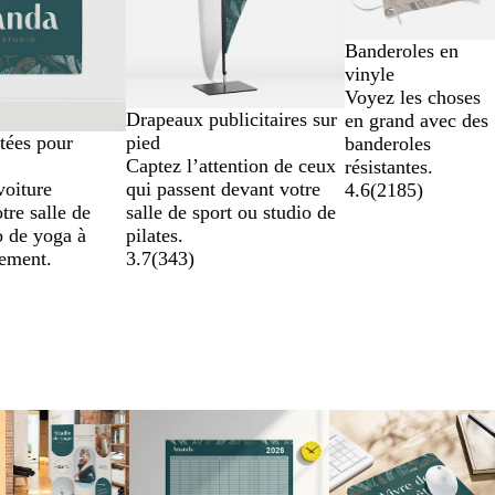
Banderoles en
vinyle
Voyez les choses
Drapeaux publicitaires sur
en grand avec des
tées pour
pied
banderoles
Captez l’attention de ceux
résistantes.
voiture
qui passent devant votre
4.6
(
2185
)
re salle de
salle de sport ou studio de
o de yoga à
pilates.
ement.
3.7
(
343
)
Nouvelles options