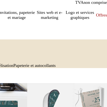
TVA
comprise
non comprise
Invitations, papeterie
Sites web et e-
Logo et services
Offres
et mariage
marketing
graphiques
lisation
Papeterie et autocollants
ions
Nouvelles options