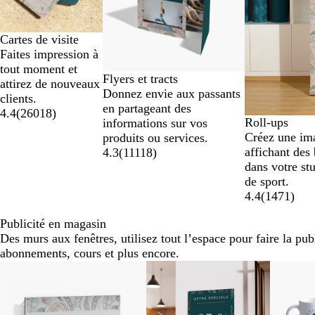
7
Cartes de visite
Faites impression à
tout moment et
Flyers et tracts
attirez de nouveaux
Donnez envie aux passants
clients.
en partageant des
4.4
(
26018
)
Roll-ups
informations sur vos
Créez une ima
produits ou services.
affichant des
4.3
(
11118
)
dans votre st
de sport.
4.4
(
1471
)
Publicité en magasin
Des murs aux fenêtres, utilisez tout l’espace pour faire la pub
abonnements, cours et plus encore.
Diapositives
Nouvelles options
1
à
2