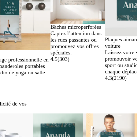
Bâches microperforées
Captez l’attention dans
Plaques aiman
les rues passantes ou
voiture
promouvez vos offres
Laissez votre 
spéciales.
promouvoir vot
4.5
(
303
)
ge professionnelle en
sport ou studi
 banderoles portables
chaque déplac
udio de yoga ou salle
4.3
(
2190
)
licité de vos
Nouvelles options
Nouvelles options