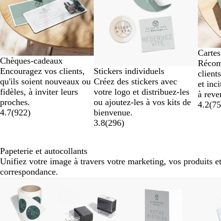
sur
7
Cartes
Chèques-cadeaux
Récom
Stickers individuels
Encouragez vos clients,
clients
Créez des stickers avec
qu'ils soient nouveaux ou
et inc
votre logo et distribuez-les
fidèles, à inviter leurs
à reve
ou ajoutez-les à vos kits de
proches.
4.2
(
7
bienvenue.
4.7
(
922
)
3.8
(
296
)
Papeterie et autocollants
Unifiez votre image à travers votre marketing, vos produits et
correspondance.
Diapositives
Nouvelles options
Nouv
1
à
2