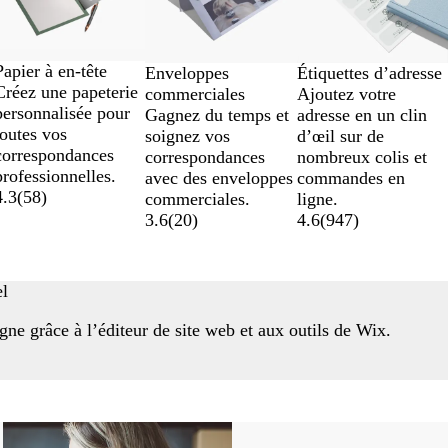
Papier à en-tête
Étiquettes d’adresse
Enveloppes
Créez une papeterie
Ajoutez votre
commerciales
personnalisée pour
adresse en un clin
Gagnez du temps et
toutes vos
d’œil sur de
soignez vos
correspondances
nombreux colis et
correspondances
professionnelles.
commandes en
avec des enveloppes
4.3
(
58
)
ligne.
commerciales.
4.6
(
947
)
3.6
(
20
)
el
gne grâce à l’éditeur de site web et aux outils de Wix.