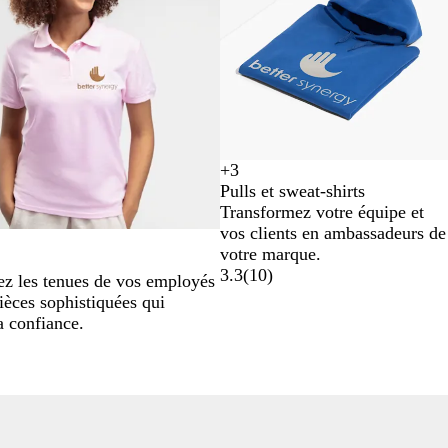
+
3
N
G
G
R
Pulls et sweat-shirts
o
r
r
o
Transformez votre équipe et
i
i
a
s
vos clients en ambassadeurs de
r
s
p
e
votre marque.
c
h
c
3.3
(
10
)
z les tenues de vos employés
h
i
l
ièces sophistiquées qui
i
t
a
a confiance.
n
e
i
é
c
r
l
a
i
r