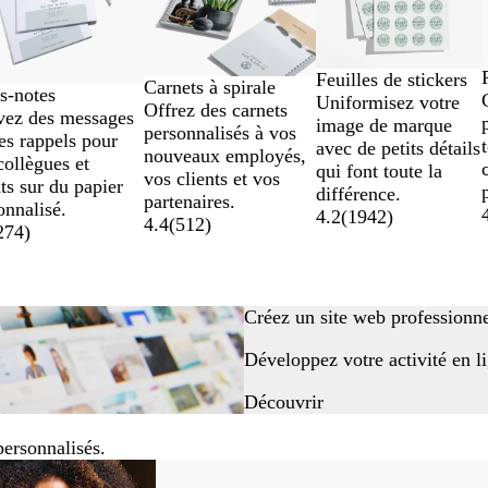
Feuilles de stickers
Carnets à spirale
s-notes
Uniformisez votre
Offrez des carnets
vez des messages
image de marque
personnalisés à vos
es rappels pour
avec de petits détails
nouveaux employés,
collègues et
qui font toute la
vos clients et vos
nts sur du papier
différence.
partenaires.
onnalisé.
4.2
(
1942
)
4.4
(
512
)
274
)
Créez un site web professionn
Développez votre activité en li
Découvrir
personnalisés.