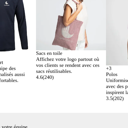
Sacs en toile
Affichez votre logo partout où
rt
vos clients se rendent avec ces
uipe des
+
3
R
B
B
G
sacs réutilisables.
alisés aussi
Polos
o
l
l
r
4.6
(
240
)
ortables.
Uniformise
u
e
a
i
avec des p
g
u
n
s
inspirent l
e
m
c
c
3.5
(
202
)
a
h
r
i
i
n
n
é
e
 votre équipe.