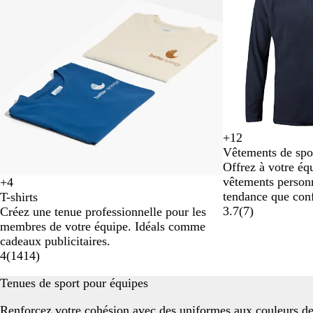
2
sur
5
+
12
N
G
R
B
Vêtements de spo
o
r
o
l
Offrez à votre éq
i
i
s
e
vêtements personn
+
4
r
s
e
u
N
B
O
B
tendance que conf
T-shirts
c
c
m
o
l
r
l
3.7
(
7
)
Créez une tenue professionnelle pour les
h
l
a
i
a
a
e
membres de votre équipe. Idéals comme
i
a
r
r
n
n
u
cadeaux publicitaires.
n
i
i
c
g
r
4
(
1414
)
é
r
n
e
o
e
i
Tenues de sport pour équipes
Renforcez votre cohésion avec des uniformes aux couleurs de