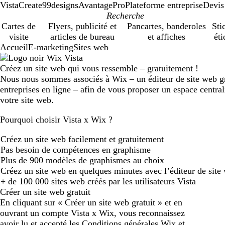
VistaCreate
99designs
AvantagePro
Plateforme entreprise
Devis
Cartes de
Flyers, publicité et
Pancartes, banderoles
Sti
visite
articles de bureau
et affiches
éti
Accueil
E-marketing
Sites web
Créez un site web qui vous ressemble – gratuitement !
Nous nous sommes associés à Wix – un éditeur de site web gra
entreprises en ligne – afin de vous proposer un espace central
votre site web.
Pourquoi choisir Vista x Wix ?
Créez un site web facilement et gratuitement
Pas besoin de compétences en graphisme
Plus de 900 modèles de graphismes au choix
Créez un site web en quelques minutes avec l’éditeur de site 
+ de 100 000 sites web créés par les utilisateurs Vista
Créer un site web gratuit
En cliquant sur « Créer un site web gratuit » et en
ouvrant un compte Vista x Wix, vous reconnaissez
avoir lu et accepté les
Conditions générales
Wix et