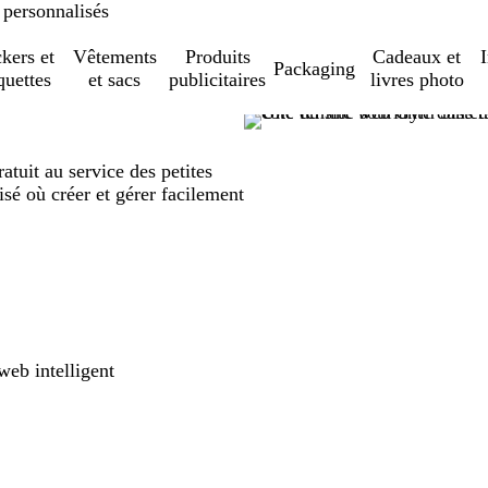
 personnalisés
ckers et
Vêtements
Produits
Cadeaux et
Packaging
quettes
et sacs
publicitaires
livres photo
tuit au service des petites
isé où créer et gérer facilement
web intelligent