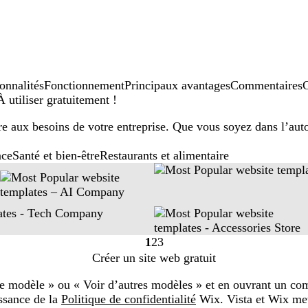
onnalités
Fonctionnement
Principaux avantages
Commentaires
C
 utiliser gratuitement !
 aux besoins de votre entreprise. Que vous soyez dans l’autom
nce
Santé et bien-être
Restaurants et alimentaire
1
2
3
Page
Page
Page
Créer un site web gratuit
1
2
3
 le modèle » ou « Voir d’autres modèles » et en ouvrant un com
ssance de la
Politique de confidentialité
Wix. Vista et Wix met