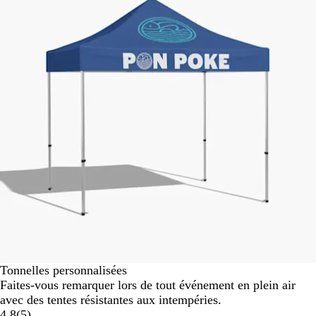
sur
1
Tonnelles personnalisées
Faites-vous remarquer lors de tout événement en plein air
avec des tentes résistantes aux intempéries.
4.8
(
5
)