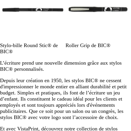
v
v
v
r
r
r
r
é
é
é
é
N
B
B
B
N
Stylo-bille Round Stic® de
Roller Grip de BIC®
o
l
l
l
o
BIC®
i
a
a
a
i
L’écriture prend une nouvelle dimension grâce aux stylos
r
n
n
n
r
BIC® personnalisés.
c
c
c
/
/
/
Depuis leur création en 1950, les stylos BIC® ne cessent
n
b
r
d'impressionner le monde entier en alliant durabilité et petit
o
l
o
budget. Simples et pratiques, ils font de l’écriture un jeu
i
e
u
d’enfant. Ils constituent le cadeau idéal pour les clients et
r
u
g
employés et sont toujours appréciés lors d'événements
m
e
publicitaires. Que ce soit pour un salon ou un congrès, les
a
stylos BIC® avec votre logo sont l’accessoire de choix.
r
i
Et avec VistaPrint, découvrez notre collection de stylos