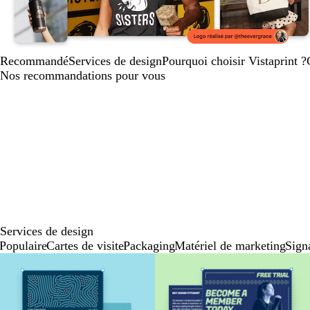
Recommandé
Services de design
Pourquoi choisir Vistaprint ?
Nos recommandations pour vous
Services de design
Populaire
Cartes de visite
Packaging
Matériel de marketing
Signa