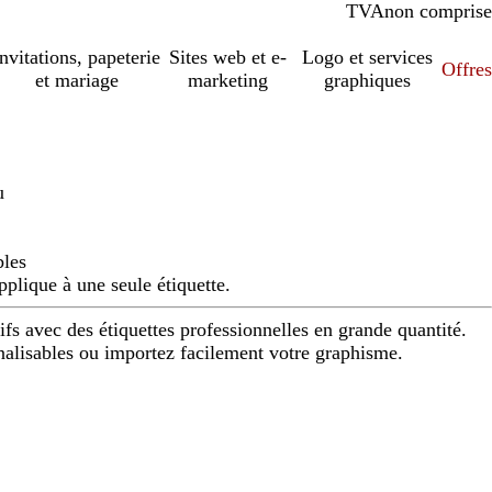
TVA
comprise
non comprise
Invitations, papeterie
Sites web et e-
Logo et services
Offres
et mariage
marketing
graphiques
u
bles
pplique à une seule étiquette.
fs avec des étiquettes professionnelles en grande quantité.
alisables ou importez facilement votre graphisme.