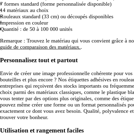
s
e
a
e
a
è
i
l
r
u
r
7 formes standard (forme personnalisée disponible)
e
u
n
u
n
m
e
a
t
v
14 matériaux au choix
c
g
f
c
e
r
s
o
e
Rouleaux standard (33 cm) ou découpés disponibles
a
e
o
l
Impression en couleur
n
n
i
Quantité : de 50 à 100 000 unités
a
c
v
r
é
e
Remarque :
Trouvez le matériau qui vous convient grâce à no
d
guide de comparaison des matériaux.
.
Personnalisez tout et partout
Envie de créer une image professionnelle cohérente pour vos 
bouteilles et plus encore ? Nos étiquettes adhésives en rouleau
entreprises qui reçoivent des stocks importants ou fréquemme
choix parmi des matériaux classiques, comme le plastique bla
vous tenter par des options plus originales, comme des étique
pouvez même créer une forme ou un format personnalisés pou
exactement ce dont vous avez besoin. Qualité, polyvalence et 
trouver votre bonheur.
Utilisation et rangement faciles