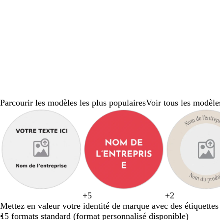
défiler
défiler
défiler
défiler
déf
Parcourir les modèles les plus populaires
Voir tous les modèle
Diapositive
1
sur
8
n
+
5
+
2
r
b
o
b
b
c
a
l
v
m
o
Mettez en valeur votre identité de marque avec des étiquettes
o
l
r
l
l
r
c
i
e
a
i
15 formats standard (format personnalisé disponible)