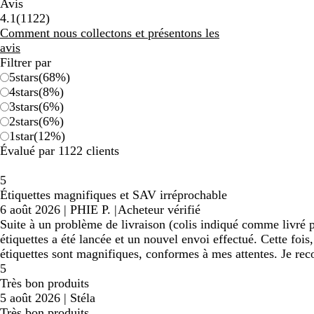
Avis
1122
4.1
(
1122
)
avis
Comment nous collectons et présentons les
avis
Filtrer par
5
stars
(
68
%)
4
stars
(
8
%)
3
stars
(
6
%)
2
stars
(
6
%)
1
star
(
12
%)
Évalué par 1122 clients
5
Étiquettes magnifiques et SAV irréprochable
6 août 2026
|
PHIE P.
|
Acheteur vérifié
Suite à un problème de livraison (colis indiqué comme livré p
étiquettes a été lancée et un nouvel envoi effectué. Cette fois
étiquettes sont magnifiques, conformes à mes attentes. Je re
5
Très bon produits
5 août 2026
|
Stéla
Très bon produits