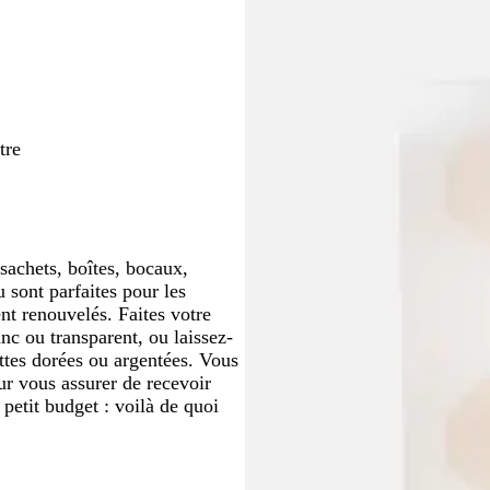
i
a
e
r
r
t
t
v
r
r
s
n
s
n
m
r
n
u
r
t
f
e
a
o
c
c
c
c
e
c
f
o
f
o
u
n
l
l
o
n
o
r
d
a
a
n
r
ê
e
i
i
c
ê
t
r
r
é
t
tre
sachets, boîtes, bocaux,
 sont parfaites pour les
nt renouvelés. Faites votre
nc ou transparent, ou laissez-
ttes dorées ou argentées. Vous
r vous assurer de recevoir
petit budget : voilà de quoi