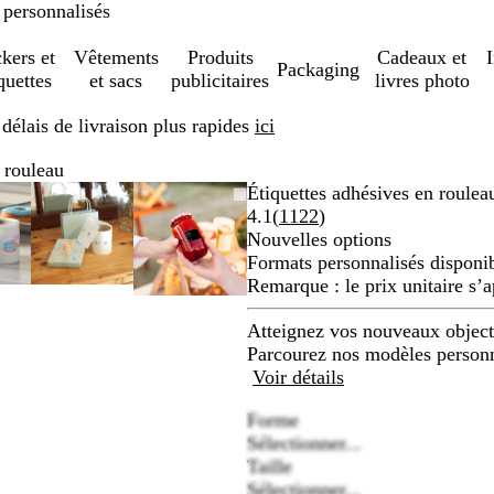
 personnalisés
ckers et
Vêtements
Produits
Cadeaux et
Packaging
quettes
et sacs
publicitaires
livres photo
élais de livraison plus rapides
ici
 rouleau
age
oom
ilisez
iquez
Image
Zoom
Utilisez
Cliquez
Image
Zoom
Utilisez
Cliquez
Étiquettes adhésives en roulea
omable
ur
zoomable
au
les
pour
zoomable
au
les
pour
Lire
4.1
(
1122
)
nimum
uches
velopper
minimum
touches
développer
minimum
touches
développer
les
Nouvelles options
us
plus
plus
1122
Formats personnalisés disponi
et
et
avis
Remarque :
le prix unitaire s’a
ins
moins
moins
ur
pour
pour
Atteignez vos nouveaux objecti
omer
zoomer
zoomer
Parcourez nos modèles personn
et
et
Voir détails
les
les
Forme
uches
touches
touches
Sélectionner...
échées
fléchées
fléchées
Taille
ur
pour
pour
Sélectionner...
re
faire
faire