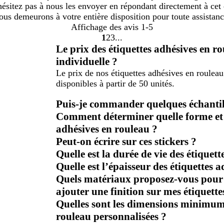
n'hésitez pas à nous les envoyer en répondant directement à cet 
ous demeurons à votre entière disposition pour toute assistan
Affichage des avis
1-5
1
2
3
Accéder
Accéder
Accéder
Le prix des étiquettes adhésives en r
à
à
à
individuelle ?
la
la
la
Le prix de nos étiquettes adhésives en rouleau
page
page
page
disponibles à partir de 50 unités.
Puis-je commander quelques échantill
Comment déterminer quelle forme et 
adhésives en rouleau ?
Peut-on écrire sur ces stickers ?
Quelle est la durée de vie des étiquet
Quelle est l’épaisseur des étiquettes 
Quels matériaux proposez-vous pour l
ajouter une finition sur mes étiquett
Quelles sont les dimensions minimum
rouleau personnalisées ?