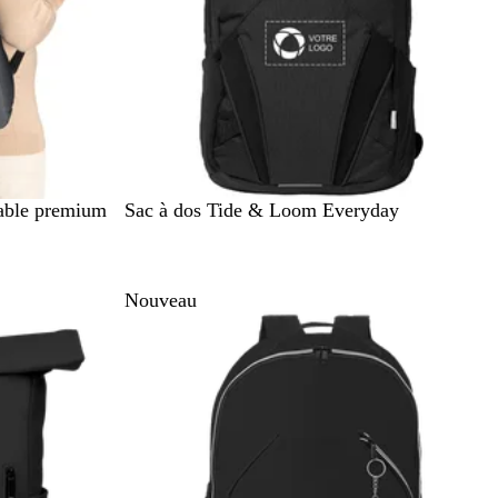
N
B
table premium
Sac à dos Tide & Loom Everyday
o
l
i
e
r
u
Nouveau
m
a
r
i
n
e