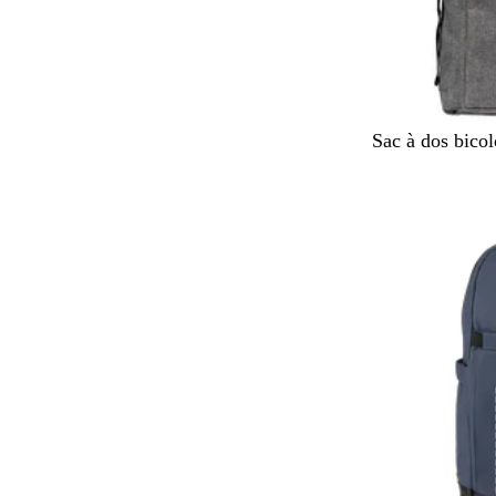
G
Sac à dos bicol
r
i
s
/
n
o
i
r