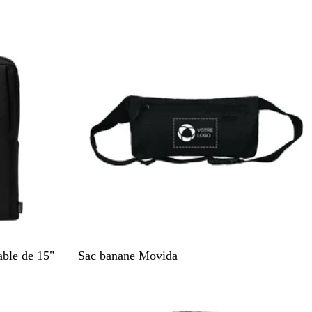
g
i
e
s
N
able de 15"
Sac banane Movida
o
i
Nouveau
r