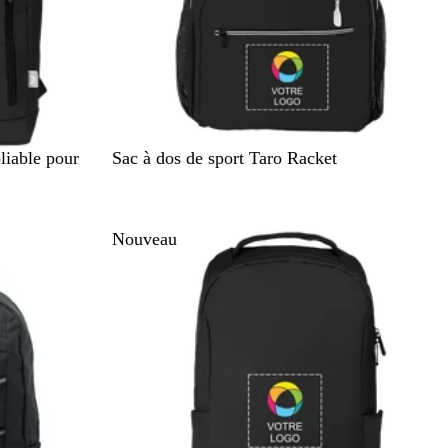
N
liable pour
Sac à dos de sport Taro Racket
o
i
r
Nouveau