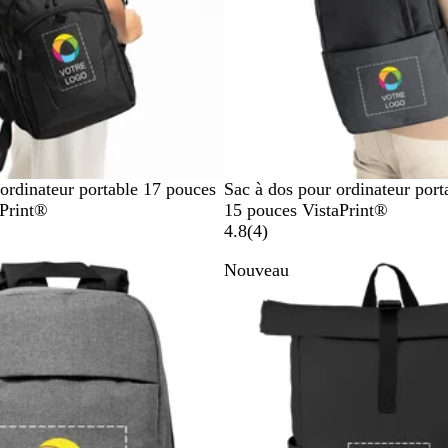
N
G
B
ordinateur portable 17 pouces
Sac à dos pour ordinateur por
o
r
l
Print®
15 pouces VistaPrint®
i
i
e
a
4.8
(
4
)
r
s
u
v
Nouveau
i
s