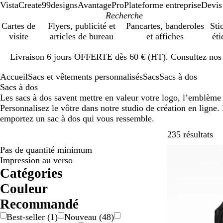
VistaCreate
99designs
AvantagePro
Plateforme entreprise
Devis
Cartes de
Flyers, publicité et
Pancartes, banderoles
Sti
visite
articles de bureau
et affiches
éti
Diapositive
Livraison 6 jours OFFERTE dès 60 € (HT). Consultez nos d
1
sur
Accueil
Sacs et vêtements personnalisés
Sacs
Sacs à dos
1
Sacs à dos
Les sacs à dos savent mettre en valeur votre logo, l’emblème 
Personnalisez le vôtre dans notre studio de création en ligne.
emportez un sac à dos qui vous ressemble.
Pa
235 résultats
Pas de quantité minimum
Best-seller
Impression au verso
Catégories
Couleur
B
B
B
D
G
J
M
N
O
R
R
V
V
M
Recommandé
e
l
l
o
r
a
a
o
r
o
o
e
i
u
Best-seller
(
1
)
Nouveau
(
48
)
i
a
e
r
i
u
r
i
a
s
u
r
o
l