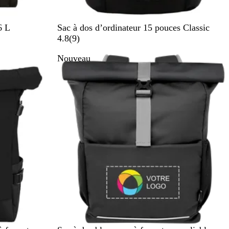
N
6 L
Sac à dos d’ordinateur 15 pouces Classic
o
a
4.8
(
9
)
i
v
Nouveau
r
i
s