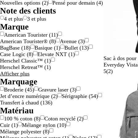
Nouvelles options
(
2
)
Pensé pour demain
(
4
)
g
n
u
é
s
n
r
r
n
e
g
t
l
t
Note des clients
e
c
/
e
o
g
e
e
i
a
/
n
e
t
c
4 et plus
3 et plus
r
d
o
Marque
g
o
l
American Tourister
(
11
)
e
r
o
American Tourister®
(
8
)
Avenue
(
3
)
n
é
r
BagBase
(
18
)
Basique
(
1
)
Bullet
(
13
)
t
e
Case Logic
(
8
)
Elevate NXT
(
1
)
N
G
B
Sac à dos pour 
Herschel Classic™
(
1
)
o
r
l
Everyday Vista
Herschel Retreat™
(
1
)
i
i
e
a
5
(
2
)
Résultats
Afficher plus
r
s
u
v
pour
Marquage
i
Marque
Broderie
(
45
)
Gravure laser
(
3
)
s
Jet d’encre numérique
(
2
)
Sérigraphie
(
54
)
Transfert à chaud
(
136
)
Matériau
100 % coton
(
8
)
Coton recyclé
(
2
)
Cuir
(
1
)
Mélange nylon
(
10
)
Mélange polyester
(
8
)