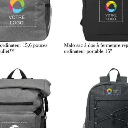
N
B
D
V
 ordinateur 15,6 pouces
Malö sac à dos à fermeture rep
o
l
u
e
Bullet™
ordinateur portable 15"
i
e
n
r
r
u
e
t
m
a
r
i
n
e