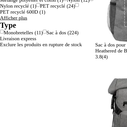
Mélange polyester et coton
(
1
)
Nylon
(
12
)
Nylon recyclé
(
1
)
PET recyclé
(
24
)
PET recyclé 600D
(
1
)
Résultats
Afficher plus
pour
Type
Matériau
Monobretelles
(
11
)
Sac à dos
(
224
)
Livraison express
Exclure les produits en rupture de stock
G
Sac à dos pour
r
Heathered de 
i
a
3.8
(
4
)
s
v
Nouveau
c
i
h
s
i
n
é