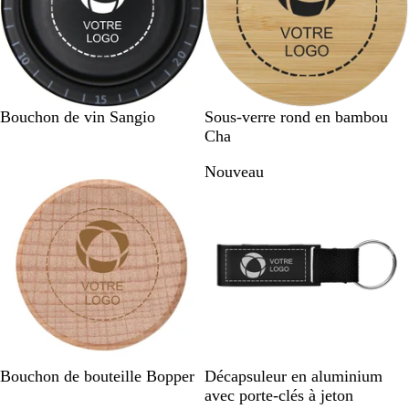
N
B
Bouchon de vin Sangio
Sous-verre rond en bambou
o
e
Cha
i
i
Nouveau
r
g
u
e
n
i
B
N
O
G
B
R
Bouchon de bouteille Bopper
Décapsuleur en aluminium
e
o
r
r
l
o
avec porte-clés à jeton