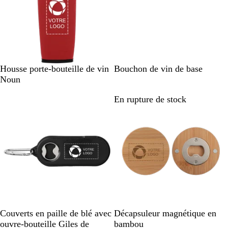
S
c
y
r
i
k
e
l
e
v
n
e
r
R
N
Housse porte-bouteille de vin
Bouchon de vin de base
o
o
Noun
u
i
En rupture de stock
En rupture de stock
g
r
e
N
B
G
M
R
B
Couverts en paille de blé avec
Décapsuleur magnétique en
o
e
r
e
o
o
ouvre-bouteille Giles de
bambou