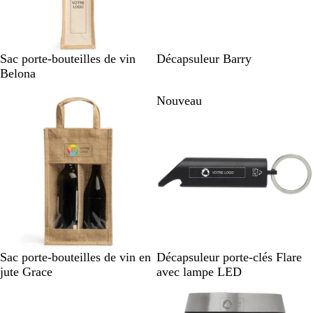
B
A
Sac porte-bouteilles de vin
Décapsuleur Barry
e
r
Belona
i
g
Nouveau
g
e
e
n
t
é
B
N
A
V
B
R
Sac porte-bouteilles de vin en
Décapsuleur porte-clés Flare
e
o
r
e
l
o
jute Grace
avec lampe LED
i
i
g
r
e
u
g
r
e
t
u
g