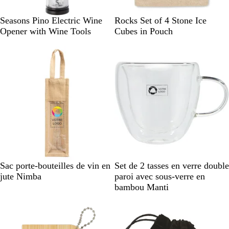
S
B
Seasons Pino Electric Wine
Rocks Set of 4 Stone Ice
i
e
Opener with Wine Tools
Cubes in Pouch
l
i
v
g
e
e
r
B
B
Sac porte-bouteilles de vin en
Set de 2 tasses en verre double
e
e
jute Nimba
paroi avec sous-verre en
i
i
bambou Manti
g
g
e
e
/