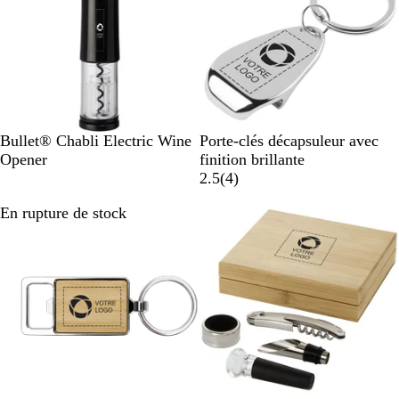
S
A
Bullet® Chabli Electric Wine
Porte-clés décapsuleur avec
o
r
Opener
finition brillante
l
g
a
2.5
(
4
)
i
e
v
En rupture de stock
En rupture de stock
d
n
i
B
t
s
l
a
c
k