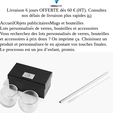
Diapositive
Livraison 6 jours OFFERTE dès 60 € (HT). Consultez
1
nos délais de livraison plus rapides
ici
sur
Accueil
Objets publicitaires
Mugs et bouteilles
1
Lots personnalisés de verres, bouteilles et accessoires
Vous recherchez des lots personnalisés de verres, bouteilles
et accessoires à prix doux ? On imprime ça. Choisissez un
produit et personnalisez-le en ajoutant vos touches finales.
Le processus est un jeu d’enfant, promis.
Diapositives
1
à
2
sur
2