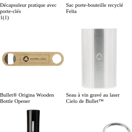
A
G
Décapsuleur pratique avec
Sac porte-bouteille recyclé
r
r
porte-clés
Felta
g
A
i
1
(
1
)
e
v
s
n
i
t
s
é
b
r
i
l
l
a
n
t
N
A
Bullet® Origina Wooden
Seau à vin gravé au laser
a
r
Bottle Opener
Cielo de Bullet™
t
g
En rupture de stock
u
e
r
n
a
t
l