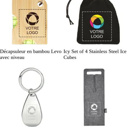
t
r
a
n
s
p
a
r
e
B
N
Décapsuleur en bambou Levo
Icy Set of 4 Stainless Steel Ice
n
e
o
avec niveau
Cubes
t
i
i
g
r
e