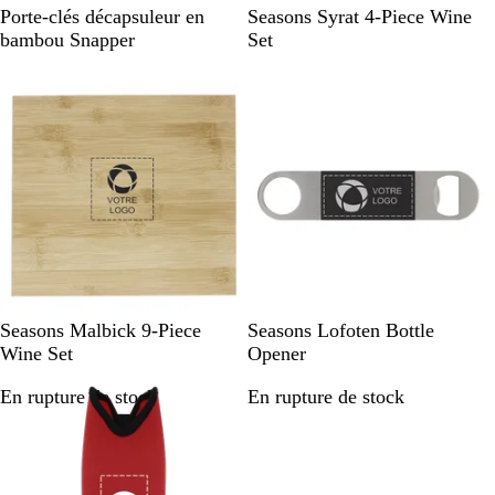
B
N
Porte-clés décapsuleur en
Seasons Syrat 4-Piece Wine
e
a
bambou Snapper
Set
i
t
En rupture de stock
En rupture de stock
g
u
e
r
a
l
/
S
i
l
v
e
r
N
S
S
H
W
Seasons Malbick 9-Piece
Seasons Lofoten Bottle
a
o
l
e
h
Wine Set
Opener
t
l
a
a
i
En rupture de stock
En rupture de stock
u
i
t
t
t
r
d
e
h
e
a
B
G
e
l
l
r
r
/
a
e
G