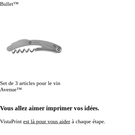
i
i
i
n
s
i
Bullet™
r
g
s
t
e
s
En rupture de stock
u
e
h
c
n
e
l
i
a
i
r
N
Set de 3 articles pour le vin
a
Avenue™
t
u
Vous allez aimer imprimer vos idées.
r
e
l
VistaPrint
est là pour vous aider
à chaque étape.