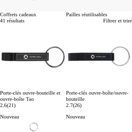
Coffrets cadeaux
Pailles réutilisables
41 résultats
Filtrer et trier
B
O
O
M
V
N
V
B
A
R
Porte-clés ouvre-bouteille et
Porte-clés ouvre-boîte/ouvre-
l
r
r
a
e
o
e
l
r
o
ouvre-boîte Tao
bouteille
a
a
g
r
a
i
r
e
g
u
a
2.6
(
21
)
2.7
(
26
)
c
n
e
t
v
r
t
u
e
g
v
Nouveau
Nouveau
k
g
n
i
u
n
e
i
e
t
s
n
t
s
a
i