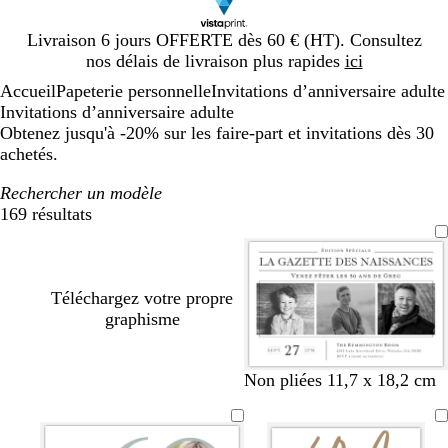
Diapositive
Livraison 6 jours OFFERTE dès 60 € (HT). Consultez
1
nos délais de livraison plus rapides
ici
sur
Accueil
Papeterie personnelle
Invitations d’anniversaire adulte
1
Invitations d’anniversaire adulte
Obtenez jusqu'à -20% sur les faire-part et invitations dès 30
achetés.
Rechercher un modèle
169 résultats
Filtres
Téléchargez votre propre
graphisme
b
b
n
b
t
v
b
b
b
Non pliées 11,7 x 18,2 cm
l
l
o
o
e
e
l
l
l
a
a
i
r
r
r
a
e
a
n
n
r
d
r
t
n
u
n