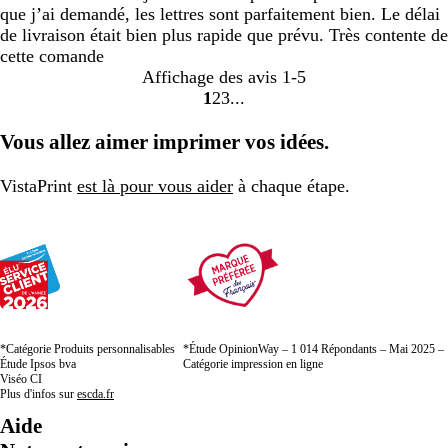
que j’ai demandé, les lettres sont parfaitement bien. Le délai
de livraison était bien plus rapide que prévu. Très contente de
cette comande
Affichage des avis
1-5
1
2
3
Accéder
Accéder
Accéder
à
à
à
Vous allez aimer imprimer vos idées.
la
la
la
page
page
page
VistaPrint
est là pour vous aider
à chaque étape.
*Catégorie Produits personnalisables
*Étude OpinionWay – 1 014 Répondants – Mai 2025 –
Étude Ipsos bva
Catégorie impression en ligne
Viséo CI
Plus d'infos sur
escda.fr
Aide