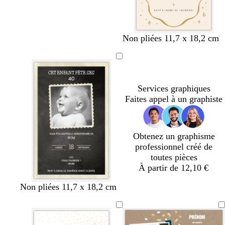
c
c
c
b
l
r
l
b
c
Non pliées 11,7 x 18,2 cm
r
r
r
l
a
o
a
l
r
è
è
è
a
v
s
v
a
è
m
m
m
n
a
e
a
n
m
e
e
e
c
n
c
n
c
e
Services graphiques
d
l
d
Faites appel à un graphiste
e
a
e
i
r
Obtenez un graphisme
professionnel créé de
toutes pièces
À partir de 12,10 €
Non pliées 11,7 x 18,2 cm