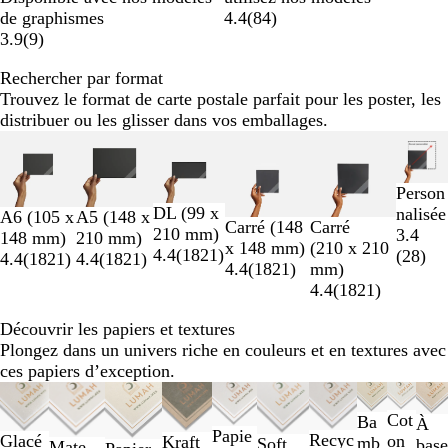
de graphismes
4.4
(
84
)
3.9
(
9
)
Rechercher par format
Trouvez le format de carte postale parfait pour les poster, les
distribuer ou les glisser dans vos emballages.
Diapositives
1
à
Person
2
DL (99 x
nalisée
A6 (105 x
A5 (148 x
sur
Carré (148
Carré
210 mm)
3.4
148 mm)
210 mm)
6
x 148 mm)
(210 x 210
4.4
(
1821
)
(
28
)
4.4
(
1821
)
4.4
(
1821
)
4.4
(
1821
)
mm)
4.4
(
1821
)
Découvrir les papiers et textures
Plongez dans un univers riche en couleurs et en textures avec
ces papiers d’exception.
Diapositives
1
Cot
Ba
À
à
Papie
Recyc
on
Glacé
Kraft
mb
Soft
base
Mate