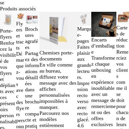
se
Produits associés
Diapositives
Nouvelles options
1
Fly
à
Carte
Marqu
Broch
ers
Porte-
2
s de
e-
ures
et
flyers
sur
réduc
Encarts
pages
agrafé
trac
Renfor
7
tion
d’emballag
Faites
es
ts
cez la
Reme
e
Chemises porte-
plaisir
Partag
Dé
visibilit
rciez
Transforme
documents
aux
ez des
mar
é de
vos
z chaque
En ville comme
grands
inform
que
vos
client
unboxing
au bureau,
lecteu
ations
z-
flyers
s
en
diffusez votre
rs.
détaill
vou
et
com
expérience
message avec des
Impre
ées
s
déplian
me il
inoubliable
affiches
ssion
dans
ave
ts avec
se
avec un
personnalisées
recto
une
c
ces
doit
message de
impossibles à
verso
brochu
des
présent
pour
remercieme
manquer.
avec
re
flye
oirs
chacu
nt ou des
Parcourez nos
recto
compa
rs
person
n de
offres
modèles
glacé.
cte et
pers
nalisabl
leurs
exclusives
entièrement
4.6
pratiq
onn
es.