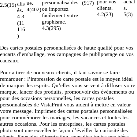
achat
pour vos
personnalisables
(
917
)
ue.
alis
2.5
(
15
)
s.
clients.
ou importez
4
(
402
)
és.
5
(
3
)
4.2
(
23
)
facilement votre
4.3
graphisme.
(
11
4.3
(
295
)
116
)
Des cartes postales personnalisées de haute qualité pour vos
encarts d’emballage, vos campagnes de publipostage ou vos
cadeaux.
Pour attirer de nouveaux clients, il faut savoir se faire
remarquer : l’impression de carte postale est le moyen idéal
de marquer les esprits. Qu’elles vous servent à diffuser votre
marque, lancer des produits, promouvoir des évènements ou
pour des occasions personnelles, les cartes postales
personnalisées de VistaPrint vous aident à mettre en valeur
votre message. Imprimez des cartes postales personnalisées
pour commémorer les mariages, les vacances et toutes les
autres occasions. Pour les entreprises, les cartes postales
photo sont une excellente façon d’éveiller la curiosité des
clients. Pour plus d’inspiration, consultez toutes nos idées