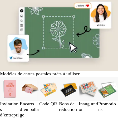
Modèles de cartes postales prêts à utiliser
Diapositives
1
à
3
sur
Invitation
Encarts
Code QR
Bons de
Inaugurati
Promotio
6
s
d’emballa
réduction
on
ns
d’entrepri
ge