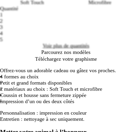
Soft Touch
Microfibre
Loading
Quantité
options
1
2
3
4
5
Voir plus de quantités
Parcourez nos modèles
Téléchargez votre graphisme
Offrez-vous un adorable cadeau ou gâtez vos proches.
4 formes au choix
Petit et grand formats disponibles
2 matériaux au choix : Soft Touch et microfibre
Coussin et housse sans fermeture zippée
Impression d’un ou des deux côtés
Personnalisation :
impression en couleur
Entretien :
nettoyage à sec uniquement.
Mettez votre animal à l’honneur