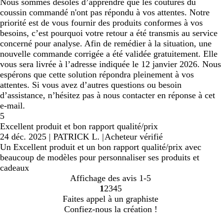
Nous sommes désolés d’apprendre que les coutures du
coussin commandé n'ont pas répondu à vos attentes. Notre
priorité est de vous fournir des produits conformes à vos
besoins, c’est pourquoi votre retour a été transmis au service
concerné pour analyse. Afin de remédier à la situation, une
nouvelle commande corrigée a été validée gratuitement. Elle
vous sera livrée à l’adresse indiquée le 12 janvier 2026. Nous
espérons que cette solution répondra pleinement à vos
attentes. Si vous avez d’autres questions ou besoin
d’assistance, n’hésitez pas à nous contacter en réponse à cet
e-mail.
5
Excellent produit et bon rapport qualité/prix
24 déc. 2025
|
PATRICK L.
|
Acheteur vérifié
Un Excellent produit et un bon rapport qualité/prix avec
beaucoup de modèles pour personnaliser ses produits et
cadeaux
Affichage des avis
1-5
1
2
3
4
5
Accéder
Accéder
Accéder
Accéder
Accéder
Faites appel à un graphiste
à
à
à
à
à
Confiez-nous la création !
la
la
la
la
la