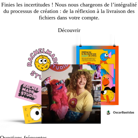
page
page
page
page
page
Finies les incertitudes ! Nous nous chargeons de l’intégralité
du processus de création : de la réflexion à la livraison des
fichiers dans votre compte.
Découvrir
Questions fréquentes