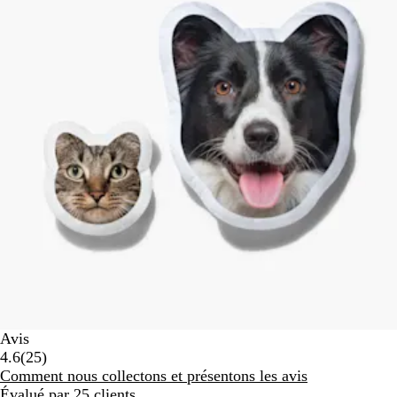
Avis
25
4.6
(
25
)
avis
Comment nous collectons et présentons les avis
Évalué par 25 clients