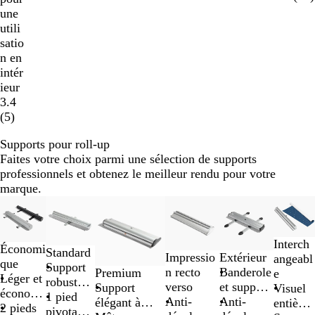
une
utili
satio
n en
intér
ieur
3.4
(
5
)
Supports pour roll-up
Faites votre choix parmi une sélection de supports
professionnels et obtenez le meilleur rendu pour votre
marque.
Diapositives
Nouvell
1
à
Interch
2
Économi
Standard
Impressio
Extérieur
angeabl
sur
que
Support
n recto
Banderole
Premium
e
6
Léger et
robuste
verso
et support
Support
Visuel
économi
et mât à
1 pied
Anti-
pré-
Anti-
élégant à
entière
que
2 pieds
hauteur
pivotant