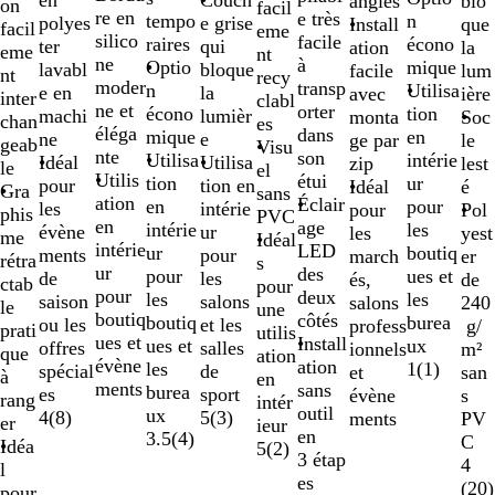
en
Couch
blo
angles
on
facil
re en
e très
tempo
n
polyes
e grise
que
Install
facil
eme
silico
facile
raires
écono
ter
qui
la
ation
eme
nt
ne
à
Optio
mique
lavabl
bloque
lum
facile
nt
recy
moder
transp
n
Utilisa
e en
la
ière
avec
inter
clabl
ne et
orter
écono
tion
machi
lumièr
Soc
monta
chan
es
éléga
dans
mique
en
ne
e
le
ge par
geab
Visu
nte
son
Utilisa
intérie
Idéal
Utilisa
lest
zip
le
el
Utilis
étui
tion
ur
pour
tion en
é
Idéal
Gra
sans
ation
Éclair
en
pour
les
intérie
Pol
pour
phis
PVC
en
age
intérie
les
évène
ur
yest
les
me
Idéal
intérie
LED
ur
boutiq
ments
pour
er
march
rétra
s
ur
des
pour
ues et
de
les
de
és,
ctab
pour
pour
deux
les
les
saison
salons
240
salons
le
une
boutiq
côtés
boutiq
burea
ou les
et les
g/
profess
prati
utilis
ues et
Install
ues et
ux
offres
salles
m²
ionnels
que
ation
évène
ation
les
1
(
1
)
spécial
de
san
et
à
en
ments
sans
burea
es
sport
s
évène
rang
intér
outil
ux
4
(
8
)
5
(
3
)
PV
ments
er
ieur
en
3.5
(
4
)
C
Idéa
5
(
2
)
3 étap
4
l
es
(
20
)
pour