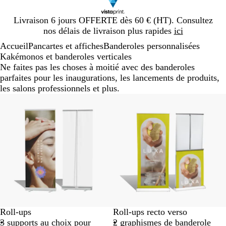
Diapositive
Livraison 6 jours OFFERTE dès 60 € (HT). Consultez
1
nos délais de livraison plus rapides
ici
sur
Accueil
Pancartes et affiches
Banderoles personnalisées
1
Kakémonos et banderoles verticales
Ne faites pas les choses à moitié avec des banderoles
parfaites pour les inaugurations, les lancements de produits,
les salons professionnels et plus.
Roll-ups
Roll-ups recto verso
3 supports au choix pour
2 graphismes de banderole