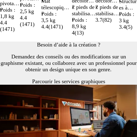
décolorati
assemblés
décolorati
base large
Mât
ment
Structur
pivotant
réglable
avec
Poids :
on et
2 pieds de
on et
2 pieds de
pour un
télescopique
remplaç
es à
s pour
Poids :
patins
2,5 kg
résistant
stabilisati
résistant
stabilisati
maximum de
réglable
Poids :
able
raccord
Poids :
plus de
1,8 kg
antidérap
4.4
aux
on et
Poids :
aux
on et
3.7
(
82
)
stabilité
3,5 kg
ement
3 kg
stabilité
4.4
ants
(
1471
)
intempérie
piquets
8,9 kg
intempérie
piquets
4.4
(
1471
)
aimanté
3.4
(
5
)
(
1471
)
s
4
(
13
)
s
Besoin d’aide à la création ?
Demandez des conseils ou des modifications sur un
graphisme existant, ou collaborez avec un professionnel pour
obtenir un design unique en son genre.
Parcourir les services graphiques