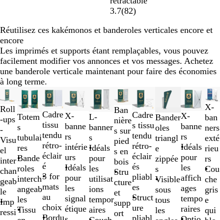
rétractable
3.7
(
82
)
Réutilisez ces kakémonos et banderoles verticales encore et
encore
Les imprimés et supports étant remplaçables, vous pouvez
facilement modifier vos annonces et vos messages. Achetez
une banderole verticale maintenant pour faire des économies
à long terme.
Diapositives
Nouvelles options
Nouvelles options
Nouveau
Nou
1
X-
Roll
Ban
à
Cadre
Cadre
X-
X-
Totem
L-
ban
Bander
-ups
nière
2
tissu
s tissu
banne
banne
s
banner
ners
oles
-
s sur
sur
tendu
tendu
rs
rs
tubulai
s
exté
triangl
Visu
pied
10
rétro-
rétro-
intérie
Idéals
res
Idéals
rieu
e
el
s en
éclair
éclair
urs
pour
Bande
pour
rs
zippée
inter
bois
é
és
Idéals
les
roles
les
Cou
s
chan
Stru
3 for
pliabl
pour
affich
interch
utilisat
che
Visible
geab
cture
mats
es
les
ages
angeab
ions
gris
sous
le
et
au
Struct
signal
tempo
les
tempor
e
tous
Imp
supp
choix
ure
étique
raires
Tissu
aires
qui
les
ressi
ort
Bordu
pliabl
s
Optio