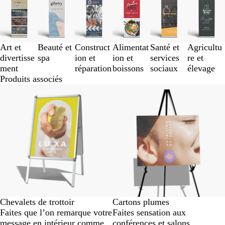
1
à
3
sur
Art et
Beauté et
Construct
Alimentat
Santé et
Agricultu
6
divertisse
spa
ion et
ion et
services
re et
ment
réparation
boissons
sociaux
élevage
Produits associés
Nouvelles options
Chevalets de trottoir
Cartons plumes
Faites que l’on remarque votre
Faites sensation aux
message en intérieur comme
conférences et salons