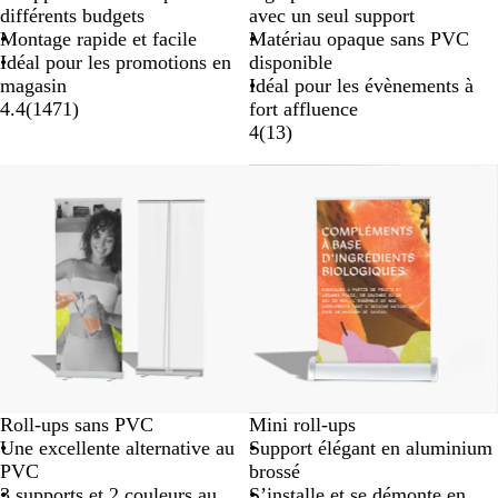
différents budgets
avec un seul support
Montage rapide et facile
Matériau opaque sans PVC
Idéal pour les promotions en
disponible
magasin
Idéal pour les évènements à
4.4
(
1471
)
fort affluence
4
(
13
)
Roll-ups sans PVC
Mini roll-ups
Une excellente alternative au
Support élégant en aluminium
PVC
brossé
3 supports et 2 couleurs au
S’installe et se démonte en