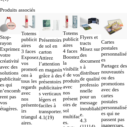
Produits associés
Diapositives
1
à
Totems
Totems
2
Stop-
Flyers et
publicit
publicit
sur
Présentoirs
Cartes
rayon
tracts
aires
aires
6
de sol en
postales
Exprimez
Misez sur
4 faces
3 faces
carton
personnalisé
votre
des
Boostez
Exposez
Attirez
es
créativité
document
la
vos
l’attention
Partagez des
avec des
s à
visibilit
promoti
en magasin
nouveautés
solutions
distribuer
é de vos
ons à
grâce à des
ou des
publicitair
de qualité
produits
tous les
présentoirs
promotions
es qui
professio
avec
regards
publicitaire
avec des
n’encomb
nnelle
nos
avec
s verticaux
cartes
rent pas
pour un
présent
nos
légers et
postales
vos
message
oirs de
présento
faciles à
personnalisé
étagères.
inoubliabl
sol
irs
transporter.
es qui ne
e.
multifac
triangul
4.1
(
19
)
passent pas
4.3
es.
aires.
inaperçues.
(
11114
)