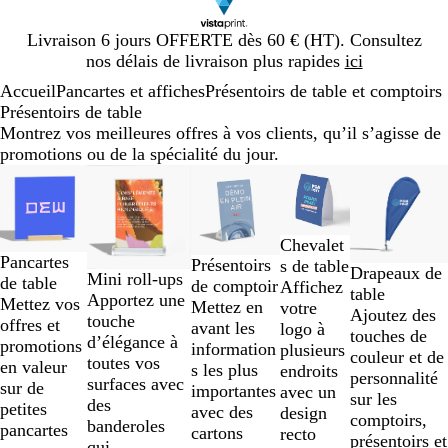
Diapositive
Livraison 6 jours OFFERTE dès 60 € (HT). Consultez
1
nos délais de livraison plus rapides
ici
sur
Accueil
Pancartes et affiches
Présentoirs de table et comptoirs
1
Présentoirs de table
Montrez vos meilleures offres à vos clients, qu’il s’agisse de
promotions ou de la spécialité du jour.
Diapositives
1
à
2
Chevalet
sur
Pancartes
Présentoirs
s de table
Drapeaux de
Mini roll-ups
5
de table
de comptoir
Affichez
table
Apportez une
Mettez vos
Mettez en
votre
Ajoutez des
touche
offres et
avant les
logo à
touches de
d’élégance à
promotions
information
plusieurs
couleur et de
toutes vos
en valeur
s les plus
endroits
personnalité
surfaces avec
sur de
importantes
avec un
sur les
des
petites
avec des
design
comptoirs,
banderoles
pancartes
cartons
recto
présentoirs et
qui