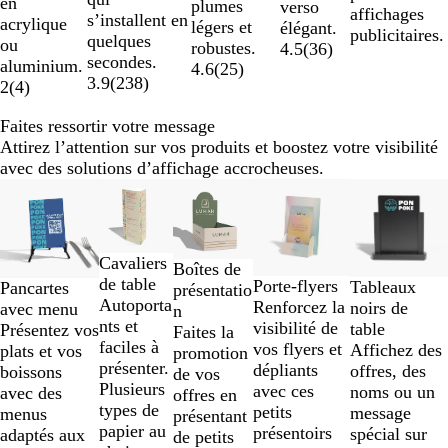
en
plumes
verso
affichages
s’installent en
acrylique
légers et
élégant.
publicitaires.
quelques
ou
robustes.
4.5
(
36
)
secondes.
aluminium.
4.6
(
25
)
3.9
(
238
)
2
(
4
)
Faites ressortir votre message
Attirez l’attention sur vos produits et boostez votre visibilité
avec des solutions d’affichage accrocheuses.
Diapositives
Nouvelles options
1
à
2
Cavaliers
Boîtes de
sur
de table
Porte-flyers
Tableaux
Pancartes
présentatio
5
Autoporta
Renforcez la
noirs de
avec menu
n
nts et
visibilité de
table
Présentez vos
Faites la
faciles à
vos flyers et
Affichez des
plats et vos
promotion
présenter.
dépliants
offres, des
boissons
de vos
Plusieurs
avec ces
noms ou un
avec des
offres en
types de
petits
message
menus
présentant
papier au
présentoirs
spécial sur
adaptés aux
de petits