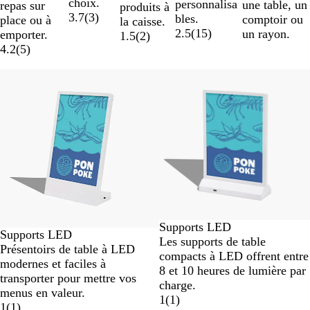
choix.
personnalisa
une table, un
repas sur
produits à
3.7
(
3
)
bles.
comptoir ou
place ou à
la caisse.
2.5
(
15
)
un rayon.
emporter.
1.5
(
2
)
4.2
(
5
)
Diapositives
1
à
2
sur
2
Supports LED
Supports LED
Les supports de table
Présentoirs de table à LED
compacts à LED offrent entre
modernes et faciles à
8 et 10 heures de lumière par
transporter pour mettre vos
charge.
menus en valeur.
1
(
1
)
1
(
1
)