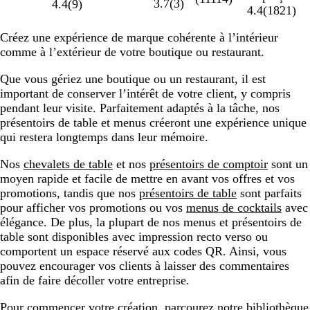
3.7
(
3
)
4.4
(
9
)
4.4
(
1821
)
Créez une expérience de marque cohérente à l’intérieur
comme à l’extérieur de votre boutique ou restaurant.
Que vous gériez une boutique ou un restaurant, il est
important de conserver l’intérêt de votre client, y compris
pendant leur visite. Parfaitement adaptés à la tâche, nos
présentoirs de table et menus créeront une expérience unique
qui restera longtemps dans leur mémoire.
Nos
chevalets de table
et nos
présentoirs de comptoir
sont un
moyen rapide et facile de mettre en avant vos offres et vos
promotions, tandis que nos
présentoirs de table
sont parfaits
pour afficher vos promotions ou vos
menus de cocktails
avec
élégance. De plus, la plupart de nos menus et présentoirs de
table sont disponibles avec impression recto verso ou
comportent un espace réservé aux codes QR. Ainsi, vous
pouvez encourager vos clients à laisser des commentaires
afin de faire décoller votre entreprise.
Pour commencer votre création, parcourez notre bibliothèque