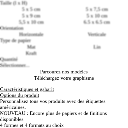
Taille (l x H)
5 x 5 cm
5 x 7,5 cm
5 x 9 cm
5 x 10 cm
Loading
5,5 x 10 cm
6.5 x 6.5 cm
options
Orientation
Horizontale
Verticale
Type de papier
Mat
Lin
Kraft
Quantité
Sélectionner...
Parcourez nos modèles
Téléchargez votre graphisme
Caractéristiques et gabarit
Options du produit
Personnalisez tous vos produits avec des étiquettes
américaines.
NOUVEAU : Encore plus de papiers et de finitions
disponibles
4 formes et 4 formats au choix