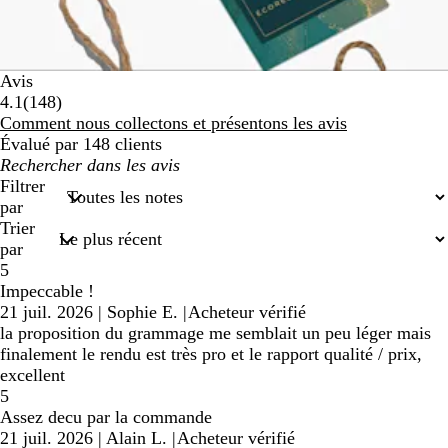
Avis
148
4.1
(
148
)
avis
Comment nous collectons et présentons les avis
Évalué par 148 clients
Mes
recherches
Filtrer
saisies
par
Trier
par
5
Impeccable !
21 juil. 2026
|
Sophie E.
|
Acheteur vérifié
la proposition du grammage me semblait un peu léger mais
finalement le rendu est très pro et le rapport qualité / prix,
excellent
5
Assez decu par la commande
21 juil. 2026
|
Alain L.
|
Acheteur vérifié