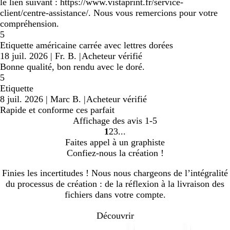
le lien suivant : https://www.vistaprint.fr/service-
client/centre-assistance/. Nous vous remercions pour votre
compréhension.
5
Etiquette américaine carrée avec lettres dorées
18 juil. 2026
|
Fr. B.
|
Acheteur vérifié
Bonne qualité, bon rendu avec le doré.
5
Etiquette
8 juil. 2026
|
Marc B.
|
Acheteur vérifié
Rapide et conforme ces parfait
Affichage des avis
1-5
1
2
3
Accéder
Accéder
Accéder
Faites appel à un graphiste
à
à
à
Confiez-nous la création !
la
la
la
page
page
page
Finies les incertitudes ! Nous nous chargeons de l’intégralité
du processus de création : de la réflexion à la livraison des
fichiers dans votre compte.
Découvrir