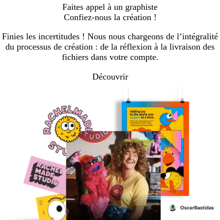
aller
aller
Faites appel à un graphiste
à
à
Confiez-nous la création !
la
la
page
page
Finies les incertitudes ! Nous nous chargeons de l’intégralité
1
2
du processus de création : de la réflexion à la livraison des
fichiers dans votre compte.
Découvrir