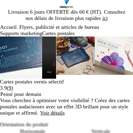
Diapositive
Livraison 6 jours OFFERTE dès 60 € (HT). Consultez
1
nos délais de livraison plus rapides
ici
sur
Accueil
Flyers, publicité et articles de bureau
1
...
Supports marketing
Cartes postales
Diapositive
Image
Zoom
Utilisez
Cliquez
Image
Zoom
Utilisez
Cliquez
Image
Zoom
Utilisez
Cliquez
1
zoomable
au
les
pour
zoomable
au
les
pour
zoomabl
au
les
pour
sur
minimum
touches
développer
minimum
touches
développer
minimu
touches
développ
4
plus
plus
plus
et
et
et
moins
moins
moins
pour
pour
pour
Cartes postales vernis sélectif
zoomer
zoomer
zoomer
Lire
3.9
(
9
)
et
et
et
les
Pensé pour demain
les
les
les
9
Vous cherchez à optimiser votre visibilité ? Créez des cartes
touches
touches
touches
avis
postales audacieuses avec un effet 3D brillant pour un style
fléchées
fléchées
fléchées
unique et affirmé.
Voir détails
pour
pour
pour
faire
faire
faire
Orientation du produit
défiler
défiler
défiler
Horizontale
Verticale