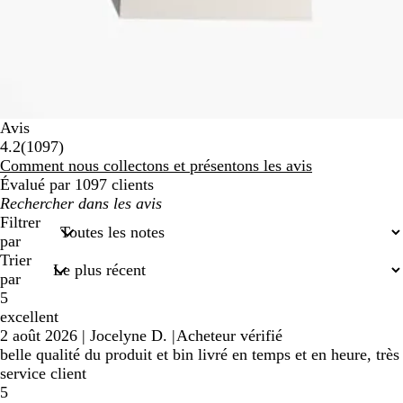
Avis
1097
4.2
(
1097
)
avis
Comment nous collectons et présentons les avis
Évalué par 1097 clients
Mes
recherches
Filtrer
saisies
par
Trier
par
5
excellent
2 août 2026
|
Jocelyne D.
|
Acheteur vérifié
belle qualité du produit et bin livré en temps et en heure, très
service client
5