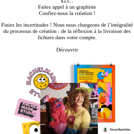
1
2
3
Accéder
Accéder
Accéder
Faites appel à un graphiste
à
à
à
Confiez-nous la création !
la
la
la
page
page
page
Finies les incertitudes ! Nous nous chargeons de l’intégralité
du processus de création : de la réflexion à la livraison des
fichiers dans votre compte.
Découvrir