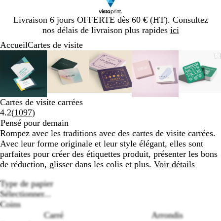
Diapositive
Livraison 6 jours OFFERTE dès 60 € (HT). Consultez
1
nos délais de livraison plus rapides
ici
sur
Accueil
Cartes de visite
1
Diapositive
Image
Zoom
Utilisez
Cliquez
Image
Zoom
Utilisez
Cliquez
Image
Zoom
Utilisez
Cliquez
Image
Zoom
Utilisez
Cliquez
Imag
Zoom
Utilis
Cliqu
1
zoomable
au
les
pour
zoomable
au
les
pour
zoomable
au
les
pour
zoomable
au
les
pour
zooma
au
les
pour
sur
minimum
touches
développer
minimum
touches
développer
minimum
touches
développer
minimum
touches
développer
mini
touch
dével
5
plus
plus
plus
plus
plus
et
et
et
et
et
Cartes de visite carrées
moins
moins
moins
moins
moins
Lire
4.2
(
1097
)
pour
pour
pour
pour
pour
les
Pensé pour demain
zoomer
zoomer
zoomer
zoomer
zoom
1097
Rompez avec les traditions avec des cartes de visite carrées.
et
et
et
et
et
avis
Avec leur forme originale et leur style élégant, elles sont
les
les
les
les
les
parfaites pour créer des étiquettes produit, présenter les bons
touches
touches
touches
touches
touch
de réduction, glisser dans les colis et plus.
Voir détails
fléchées
fléchées
fléchées
fléchées
fléché
pour
pour
pour
pour
pour
Type de papier
faire
faire
faire
faire
faire
Sélectionner...
défiler
défiler
défiler
défiler
défile
Coins
Carré
Arrondis