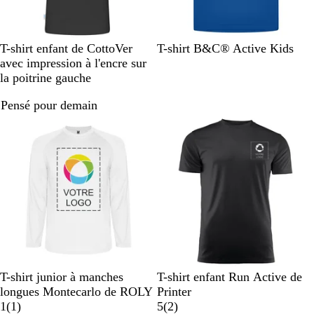
n
n
i
é
é
n
é
N
B
R
B
B
V
R
N
J
T-shirt enfant de CottoVer
T-shirt B&C® Active Kids
o
l
o
l
l
e
o
o
a
avec impression à l'encre sur
i
a
u
e
e
r
u
i
u
la poitrine gauche
r
n
g
u
u
t
g
r
n
Pensé pour demain
c
e
m
r
f
e
e
Nouvelles options
a
o
o
é
r
i
n
l
i
c
e
n
é
c
e
t
r
i
q
u
e
B
O
J
N
O
G
R
B
T-shirt junior à manches
T-shirt enfant Run Active de
l
r
a
o
r
r
o
l
longues Montecarlo de ROLY
Printer
a
a
u
A
i
a
i
u
e
a
1
(
1
)
5
(
2
)