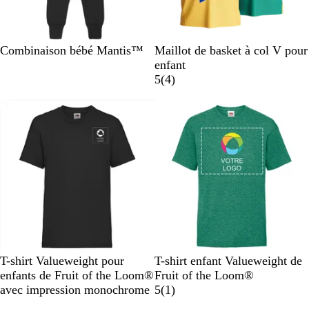
s
i
e
r
N
B
G
Combinaison bébé Mantis™
Maillot de basket à col V pour
o
l
r
enfant
i
e
i
a
5
(
4
)
r
u
s
v
m
c
i
a
h
s
r
i
i
n
n
é
e
m
é
l
a
n
g
N
O
B
J
G
V
R
B
B
G
T-shirt Valueweight pour
T-shirt enfant Valueweight de
é
o
r
l
a
r
e
o
l
l
r
enfants de Fruit of the Loom®
Fruit of the Loom®
i
a
e
u
i
r
u
e
e
i
A
avec impression monochrome
5
(
1
)
r
n
u
n
s
t
g
u
u
s
v