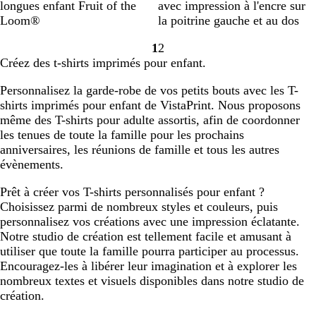
o
l
r
l
o
a
h
l
e
longues enfant Fruit of the
avec impression à l'encre sur
i
a
i
e
u
v
i
a
d
Loom®
la poitrine gauche et au dos
r
n
s
u
g
y
t
c
1
2
c
e
e
k
Accéder
Accéder
Créez des t-shirts imprimés pour enfant.
à
à
la
la
Personnalisez la garde-robe de vos petits bouts avec les T-
page
page
shirts imprimés pour enfant de VistaPrint. Nous proposons
même des T-shirts pour adulte assortis, afin de coordonner
les tenues de toute la famille pour les prochains
anniversaires, les réunions de famille et tous les autres
évènements.
Prêt à créer vos T-shirts personnalisés pour enfant ?
Choisissez parmi de nombreux styles et couleurs, puis
personnalisez vos créations avec une impression éclatante.
Notre studio de création est tellement facile et amusant à
utiliser que toute la famille pourra participer au processus.
Encouragez-les à libérer leur imagination et à explorer les
nombreux textes et visuels disponibles dans notre studio de
création.