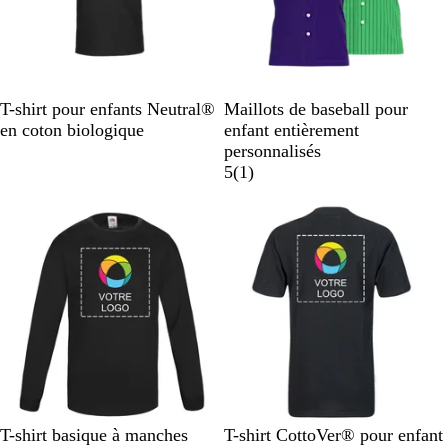
N
B
B
R
J
T-shirt pour enfants Neutral®
Maillots de baseball pour
o
l
l
o
a
en coton biologique
enfant entièrement
i
e
e
u
u
personnalisés
r
u
u
g
n
A
5
(
1
)
m
s
e
e
v
a
a
i
r
p
s
i
h
n
i
e
r
N
B
G
B
R
N
W
B
R
T-shirt basique à manches
T-shirt CottoVer® pour enfant