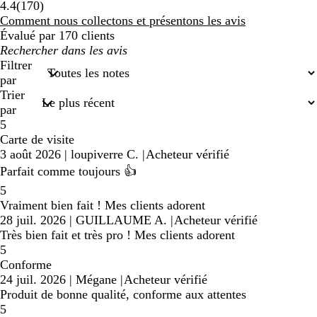
170
4.4
(
170
)
avis
Comment nous collectons et présentons les avis
Évalué par 170 clients
Mes
recherches
Filtrer
saisies
par
Trier
par
5
Carte de visite
3 août 2026
|
loupiverre C.
|
Acheteur vérifié
Parfait comme toujours 👍
5
Vraiment bien fait ! Mes clients adorent
28 juil. 2026
|
GUILLAUME A.
|
Acheteur vérifié
Très bien fait et très pro ! Mes clients adorent
5
Conforme
24 juil. 2026
|
Mégane
|
Acheteur vérifié
Produit de bonne qualité, conforme aux attentes
5