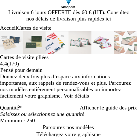
Diapositive
Livraison 6 jours OFFERTE dès 60 € (HT). Consultez
1
nos délais de livraison plus rapides
ici
sur
Accueil
Cartes de visite
1
Diapositive
Image
Zoom
Utilisez
Cliquez
Image
Zoom
Utilisez
Cliquez
Image
Zoom
Utilisez
Cliquez
Image
Zoom
Utilisez
Cliquez
Image
Zoom
Utilisez
Cliquez
Imag
Zoo
Utili
Cliq
1
zoomable
au
les
pour
zoomable
au
les
pour
zoomable
au
les
pour
zoomable
au
les
pour
zoomable
au
les
pour
zoom
au
les
pour
sur
minimum
touches
développer
minimum
touches
développer
minimum
touches
développer
minimum
touches
développer
minimum
touches
développer
min
touc
déve
6
plus
plus
plus
plus
plus
plus
Cartes de visite pliées
et
et
et
et
et
et
Lire
4.4
(
170
)
moins
moins
moins
moins
moins
moin
les
Pensé pour demain
pour
pour
pour
pour
pour
pour
170
Donnez deux fois plus d’espace aux informations
zoomer
zoomer
zoomer
zoomer
zoomer
zoom
avis
importantes, aux rappels de rendez-vous et plus. Parcourez
et
et
et
et
et
et
nos modèles entièrement personnalisables ou importez
les
les
les
les
les
les
facilement votre graphisme.
Voir détails
touches
touches
touches
touches
touches
touc
fléchées
fléchées
fléchées
fléchées
fléchées
fléch
Quantité
*
Afficher le guide des prix
pour
pour
pour
pour
pour
pour
faire
faire
faire
faire
faire
faire
Minimum : 250
défiler
défiler
défiler
défiler
défiler
défil
Parcourez nos modèles
Téléchargez votre graphisme