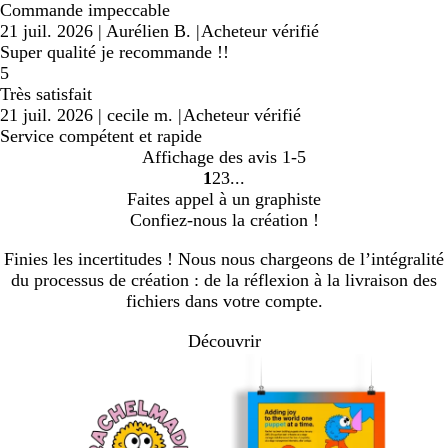
Commande impeccable
21 juil. 2026
|
Aurélien B.
|
Acheteur vérifié
Super qualité je recommande !!
5
Très satisfait
21 juil. 2026
|
cecile m.
|
Acheteur vérifié
Service compétent et rapide
Affichage des avis
1-5
1
2
3
Accéder
Accéder
Accéder
Faites appel à un graphiste
à
à
à
Confiez-nous la création !
la
la
la
page
page
page
Finies les incertitudes ! Nous nous chargeons de l’intégralité
du processus de création : de la réflexion à la livraison des
fichiers dans votre compte.
Découvrir